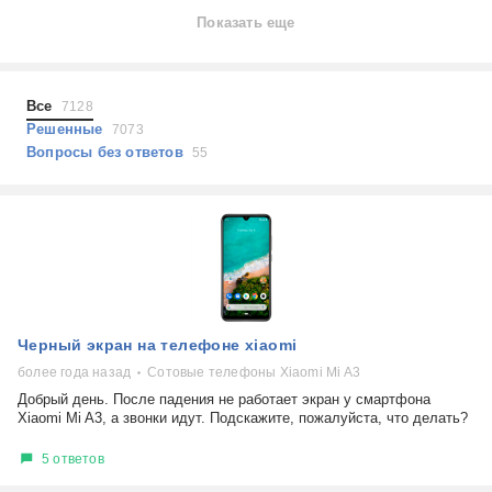
Ноутбуки
Показать еще
Холодильники
Показать еще
Микроволновые печи
Проблемы по тегам
Посудомоечные машины
Все
7128
Наушники
Выберите...
Решенные
7073
Пылесосы
Вопросы без ответов
55
не включается
стоимость замены
не заряжается
самопроизвольное выключение
возможность ремонта
самостоятельный ремонт
Показать еще
консультация
Черный экран на телефоне xiaomi
выдает ошибку
плохо работает
более года назад
Сотовые телефоны Xiaomi Mi A3
решение проблемы
Добрый день. После падения не работает экран у смартфона
Xiaomi Mi A3, а звонки идут. Подскажите, пожалуйста, что делать?
5 ответов