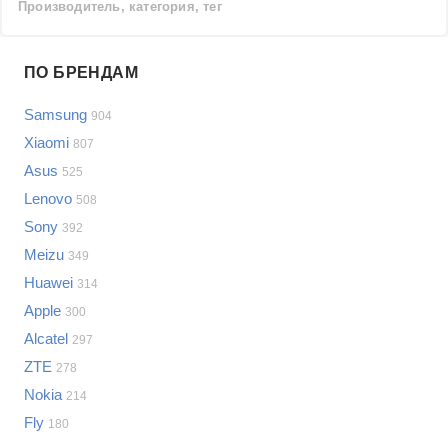
Производитель, категория, тег
Проблемы по производителям
ПО БРЕНДАМ
Выберите...
Samsung
904
Samsung
Xiaomi
807
LG
Asus
525
Sony
Lenovo
Bosch
508
Asus
Sony
392
Lenovo
Показать еще
Meizu
349
Philips
Huawei
Проблемы по категориям
314
Apple
Apple
300
Indesit
Сотовые телефоны
Alcatel
297
JBL
Сотовые телефоны
ZTE
278
Телевизоры
Nokia
214
Стиральные машины
Fly
180
Планшеты