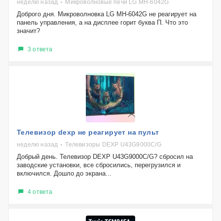
неделю назад
Микроволновые печи LG MH-6042G
Доброго дня. Микроволновка LG MH-6042G не реагирует на
панель управления, а на дисплее горит буква П. Что это
значит?
3 ответа
Телевизор dexp не реагирует на пульт
неделю назад
Телевизоры DEXP U43G9000C/G
Добрый день. Телевизор DEXP U43G9000C/G? сбросил на
заводские установки, все сбросились, перегрузился и
включился. Дошло до экрана...
4 ответа