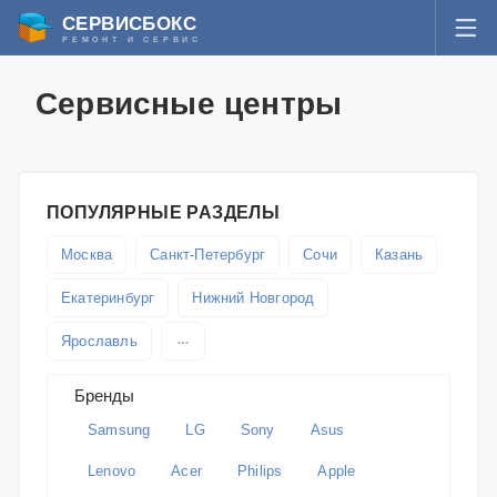
СЕРВИСБОКС
РЕМОНТ И СЕРВИС
ВОЙТИ
Сервисные центры
Я забыл пароль
СЕРВИСЫ И МАСТЕРА
Регистрация
ВОПРОСЫ И ОТВЕТЫ
ПОПУЛЯРНЫЕ РАЗДЕЛЫ
СТАТЬИ О РЕМОНТЕ
Москва
Санкт-Петербург
Сочи
Казань
Екатеринбург
Нижний Новгород
НОВОСТИ
Ярославль
ДОБАВИТЬ СЕРВИСНЫЙ ЦЕНТР ИЛИ ЧАСТНОГО МАСТЕРА
Бренды
ЗАДАТЬ ВОПРОС МАСТЕРАМ
Samsung
LG
Sony
Asus
Lenovo
Acer
Philips
Apple