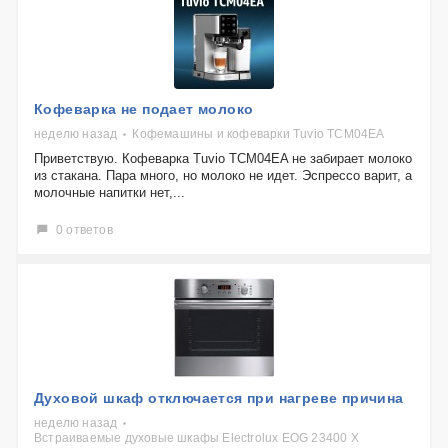
Кофеварка не подает молоко
неделю назад
Кофемашины и кофеварки Tuvio TCM04EA
Приветствую. Кофеварка Tuvio TCM04EA не забирает молоко
из стакана. Пара много, но молоко не идет. Эспрессо варит, а
молочные напитки нет,...
0 ответов
Духовой шкаф отключается при нагреве причина
неделю назад
Встраиваемые духовые шкафы Electrolux EOG 23400 X