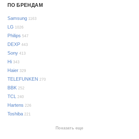
ПО БРЕНДАМ
Выберите...
Samsung
1163
Samsung
LG
1026
LG
Philips
547
Sony
DEXP
Bosch
443
Asus
Sony
413
Lenovo
Показать еще
Hi
343
Philips
Haier
Проблемы по категориям
329
Apple
TELEFUNKEN
270
Indesit
Телевизоры
BBK
252
JBL
Сотовые телефоны
TCL
240
Телевизоры
Hartens
226
Стиральные машины
Toshiba
221
Планшеты
Ноутбуки
Показать еще
Холодильники
Показать еще