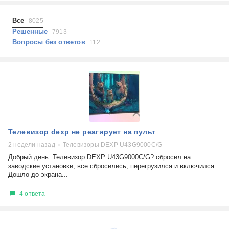
Микроволновые печи
Проблемы по тегам
Посудомоечные машины
Все
8025
Наушники
Выберите...
Решенные
7913
Пылесосы
Вопросы без ответов
112
не включается
стоимость замены
не заряжается
самопроизвольное выключение
возможность ремонта
самостоятельный ремонт
Показать еще
консультация
Телевизор dexp не реагирует на пульт
выдает ошибку
плохо работает
2 недели назад
Телевизоры DEXP U43G9000C/G
решение проблемы
Добрый день. Телевизор DEXP U43G9000C/G? сбросил на
заводские установки, все сбросились, перегрузился и включился.
Дошло до экрана...
4 ответа