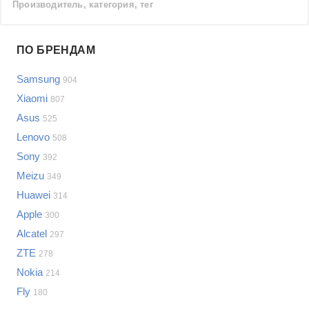
Производитель, категория, тег
Проблемы по производителям
ПО БРЕНДАМ
Выберите...
Samsung
904
Samsung
Xiaomi
807
LG
Asus
525
Sony
Lenovo
Bosch
508
Asus
Sony
392
Lenovo
Показать еще
Meizu
349
Philips
Huawei
Проблемы по категориям
314
Apple
Apple
300
Indesit
Сотовые телефоны
Alcatel
297
JBL
Сотовые телефоны
ZTE
278
Телевизоры
Nokia
214
Стиральные машины
Fly
180
Планшеты