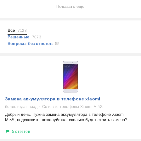
Ноутбуки
Показать еще
Холодильники
Показать еще
Микроволновые печи
Проблемы по тегам
Посудомоечные машины
Все
7128
Наушники
Выберите...
Решенные
7073
Пылесосы
Вопросы без ответов
55
не включается
стоимость замены
не заряжается
самопроизвольное выключение
возможность ремонта
самостоятельный ремонт
Показать еще
консультация
Замена аккумулятора в телефоне xiaomi
выдает ошибку
плохо работает
более года назад
Сотовые телефоны Xiaomi Mi5S
решение проблемы
Добрый день. Нужна замена аккумулятора в телефоне Xiaomi
Mi5S, подскажите, пожалуйстка, сколько будет стоить замена?
5 ответов