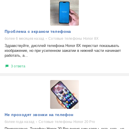
Проблема с экраном телефона
более 6 месяцев назад
Сотовые телефоны Honor 8X
Здравствуйте, дисплей телефона Honor 8X перестал показывать
изображение, но при усиленном зажатии в нижней части начинает
работать, а...
3 ответа
Не проходят звонки на телефон
более года назад
Сотовые телефоны Honor 20 Pro
Приветствую. Телефон Honor 20 Pro видит сим-карты, есть сеть, но