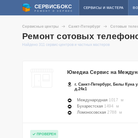
СЕРВИСБОКС
СЕРВИСЫ И МАСТЕРА
ВО
РЕМОНТ И СЕРВИС
Сервисные центры
Санкт-Петербург
Сотовые тел
Ремонт сотовых телефоно
Найдено 311 сервис-центров и частных мастеров
Юмедиа Сервис на Между
г. Санкт-Петербург, Белы Куна у
д.24к1
Международная
1017 м
Бухарестская
1494 м
Ломоносовская
2788 м
ПРОВЕРЕН