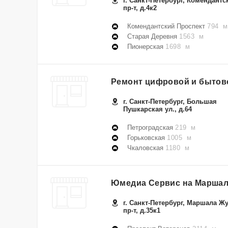
г. Санкт-Петербург, Комендантс
пр-т, д.4к2
Комендантский Проспект
794 м
Старая Деревня
1563 м
Пионерская
1698 м
Ремонт цифровой и бытово
г. Санкт-Петербург, Большая
Пушкарская ул., д.64
Петроградская
219 м
Горьковская
1005 м
Чкаловская
1180 м
Юмедиа Сервис на Маршал
г. Санкт-Петербург, Маршала Ж
пр-т, д.35к1