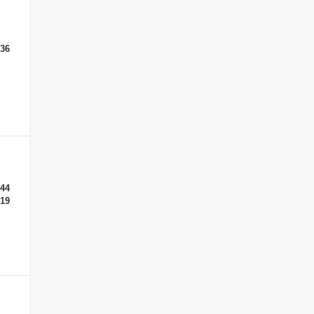
-36
-44
-19