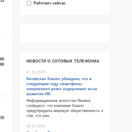
-35
Работает сейчас
телефонов HP в Санкт-Петербурге
Ремонт сотовых, мобильных
телефонов Panasonic в Санкт-
Петербурге
-00
НОВОСТИ О СОТОВЫХ ТЕЛЕФОНАХ
-00
21.11.2025
Китайская Xiaomi убеждена, что в
следующем году смартфоны
непременно резко подорожают из-за
развития ИИ
Информационное агентство Reuters
сообщило, что компания Xiaomi
предупредила мировую общественность о
том, что уже...
-35
18.11.2025