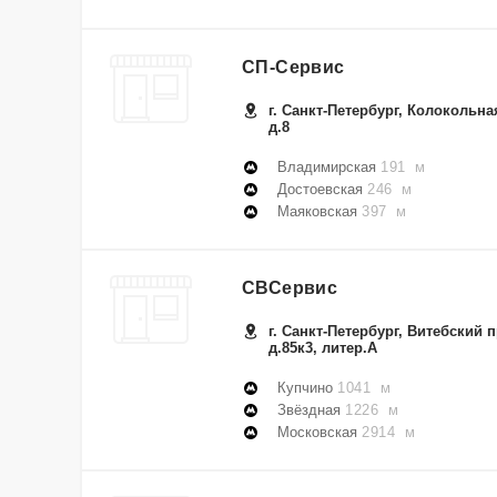
СП-Сервис
г. Санкт-Петербург, Колокольная
д.8
Владимирская
191 м
Достоевская
246 м
Маяковская
397 м
СВСервис
г. Санкт-Петербург, Витебский п
д.85к3, литер.А
Купчино
1041 м
Звёздная
1226 м
Московская
2914 м