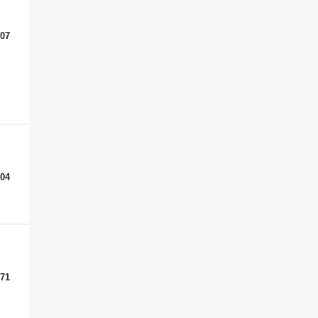
307
-04
-71