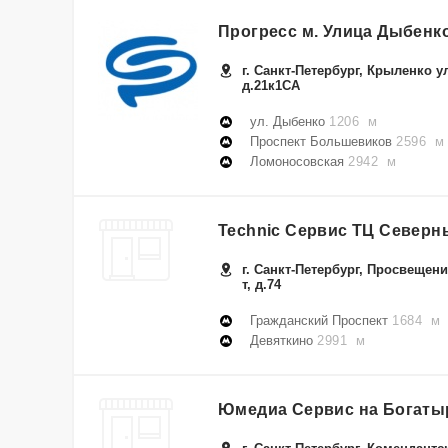
Прогресс м. Улица Дыбенк
г. Санкт-Петербург, Крыленко ул
д.21к1СА
ул. Дыбенко
1206 м
Проспект Большевиков
2596 м
Ломоносовская
2942 м
Technic Сервис ТЦ Северн
г. Санкт-Петербург, Просвещени
т, д.74
Гражданский Проспект
1684 м
Девяткино
2991 м
Юмедиа Сервис на Богаты