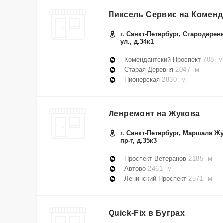
Пиксель Сервис на Комен
г. Санкт-Петербург, Стародерев
ул., д.34к1
Комендантский Проспект
708 м
Старая Деревня
2047 м
Пионерская
2830 м
Ленремонт на Жукова
г. Санкт-Петербург, Маршала Ж
пр-т, д.35к3
Проспект Ветеранов
2185 м
Автово
2461 м
Ленинский Проспект
2571 м
Quick-Fix в Буграх