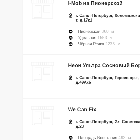
I-Mob на Пионерской
г. Санкт-Петербург, Коломяжски
т, д.17к1
Пионерская
360 м
Удельная
1553 м
Чёрная Речка
2233 м
Неон Ультра Сосновый Бо
г. Санкт-Петербург, Героев пр-т,
д.49Ак6
We Can Fix
г. Санкт-Петербург, 2-я Советска
д.23
Площадь Восстания
492 м