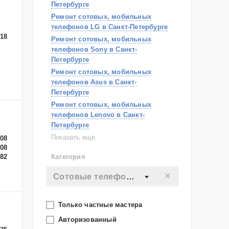
Петербурге
Ремонт сотовых, мобильных
телефонов LG в Санкт-Петербурге
-18
Ремонт сотовых, мобильных
телефонов Sony в Санкт-
Петербурге
Ремонт сотовых, мобильных
телефонов Asus в Санкт-
Петербурге
Ремонт сотовых, мобильных
телефонов Lenovo в Санкт-
Петербурге
Ремонт сотовых, мобильных
Показать еще
-08
-08
телефонов Acer в Санкт-Петербурге
-82
Категория
Ремонт сотовых, мобильных
телефонов Philips в Санкт-
Сотовые телефоны
Петербурге
Ремонт сотовых, мобильных
телефонов Apple в Санкт-
Только частные мастера
Петербурге
Авторизованный
Ремонт сотовых, мобильных