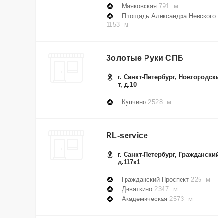
Маяковская
791 м
Площадь Александра Невского 
1153 м
Золотые Руки СПБ
г. Санкт-Петербург, Новгородск
т, д.10
Купчино
2528 м
RL-service
г. Санкт-Петербург, Гражданский
д.117к1
Гражданский Проспект
225 м
Девяткино
2347 м
Академическая
2573 м