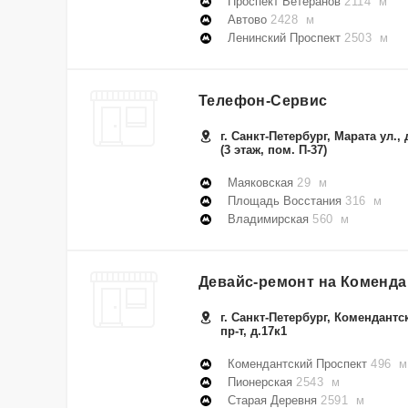
Проспект Ветеранов
2114 м
Автово
2428 м
Ленинский Проспект
2503 м
Телефон-Сервис
г. Санкт-Петербург, Марата ул., 
(3 этаж, пом. П-37)
Маяковская
29 м
Площадь Восстания
316 м
Владимирская
560 м
Девайс-ремонт на Коменд
г. Санкт-Петербург, Комендантс
пр-т, д.17к1
Комендантский Проспект
496 м
Пионерская
2543 м
Старая Деревня
2591 м