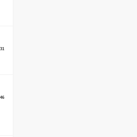
-31
-46