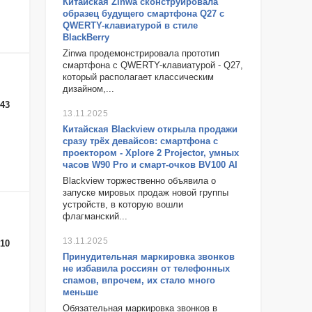
Китайская Zinwa сконструировала
образец будущего смартфона Q27 с
QWERTY-клавиатурой в стиле
BlackBerry
Zinwa продемонстрировала прототип
смартфона с QWERTY-клавиатурой - Q27,
который располагает классическим
дизайном,...
-43
13.11.2025
Китайская Blackview открыла продажи
сразу трёх девайсов: смартфона с
проектором - Xplore 2 Projector, умных
часов W90 Pro и смарт-очков BV100 AI
Blackview торжественно объявила о
запуске мировых продаж новой группы
устройств, в которую вошли
флагманский...
13.11.2025
-10
Принудительная маркировка звонков
не избавила россиян от телефонных
спамов, впрочем, их стало много
меньше
Обязательная маркировка звонков в