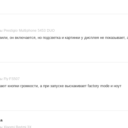
 Prestigio Multiphone 5453 DUO
или, он включается, но подсветка и картинки у дисплея не показывает, 
ы Fly FS507
ют кнопки громкости, а при запуске выскакивает factory mode и ноут
на
ы Xiaomi Redmi 3X