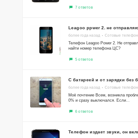
7 ответов
Leagoo ppwer 2. не отправля
более года назад
Сотовые телефон
Телефон Leagoo Power 2. Не отправ
найти номер телефона ЦС?
5 ответов
С батареей и от зарядки без 
более года назад
Сотовые телефоны
Моё почтение Всем, возникла пробл
0% и сразу выключался. Если...
6 ответов
Телефон издает звуки, он вк