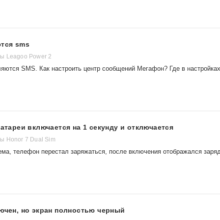
ются sms
ы Leagoo Power 2
ляются SMS. Как настроить центр сообщений Мегафон? Где в настройка
батареи включается на 1 секунду и отключается
 Honor 7 Dual Sim
ема, телефон перестал заряжаться, после включения отображался заря
лючен, но экран полностью черный