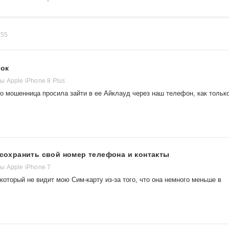
в
55
сок
 Apple iPhone 8 Plus
о мошенница просила зайти в ее Айклауд через наш телефон, как тольк
о сохранить свой номер телефона и контакты
 Apple iPhone 7
оторый не видит мою Сим-карту из-за того, что она немного меньше в