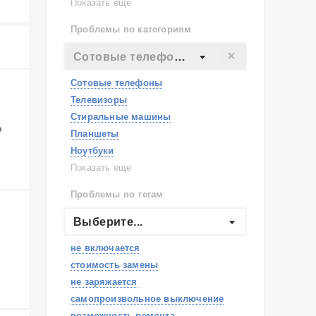
Lenovo
Показать еще
Philips
Проблемы по категориям
Apple
Indesit
Сотовые телефоны
JBL
Сотовые телефоны
Телевизоры
Стиральные машины
о
Планшеты
Ноутбуки
Холодильники
Показать еще
Микроволновые печи
Проблемы по тегам
Посудомоечные машины
Наушники
Выберите...
Пылесосы
не включается
стоимость замены
не заряжается
самопроизвольное выключение
возможность ремонта