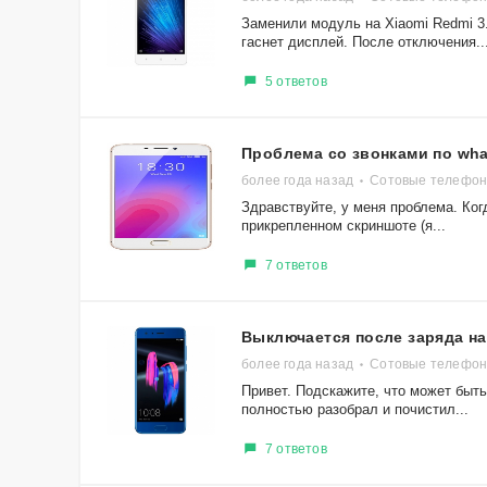
Заменили модуль на Xiаomi Redmi 3.
гаснет дисплей. После отключения..
5 ответов
Проблема со звонками по wha
более года назад
Сотовые телефон
Здравствуйте, у меня проблема. Когд
прикрепленном скриншоте (я...
7 ответов
Выключается после заряда на
более года назад
Сотовые телефон
Привет. Подскажите, что может быть
полностью разобрал и почистил...
7 ответов