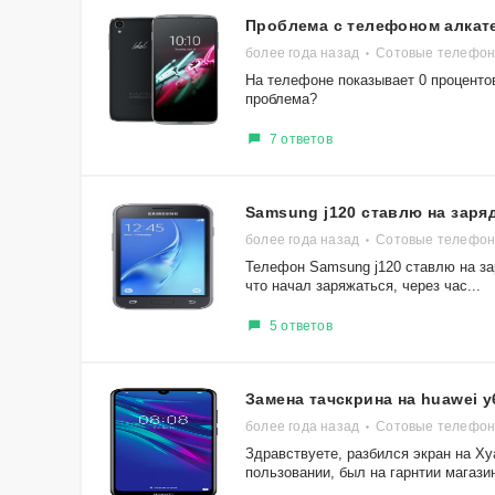
Проблема с телефоном алкате
более года назад
Сотовые телефоны 
На телефоне показывает 0 процентов
проблема?
7 ответов
Samsung j120 ставлю на заря
более года назад
Сотовые телефоны
Телефон Samsung j120 ставлю на зар
что начал заряжаться, через час...
5 ответов
Замена тачскрина на huawei y
более года назад
Сотовые телефон
Здравствуете, разбился экран на Ху
пользовании, был на гарнтии магазин