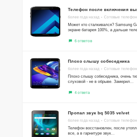
Телефон после включения вы
более года назад
Сотовые телефон
Может кто сталкивался? Samsung Gal
экране батарея 100%, а дальше теле
6 ответов
Плохо слышу собеседника
более года назад
Сотовые телефон
Плохо слышу собеседника, очень ти
слуховой - не в обрыве. Замерил...
4 ответа
Пропал звук bq 5035 velvet
более года назад
Сотовые телефоны
Телефон восстановлен, после утопле
все, а в гарнитуре звук...