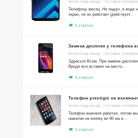
более года назад
Сотовые телефон
Телефону месяц. Не падал, в воде н
экран, но он работает (действует...
5 ответов
Замена дисплея у телефона a
более года назад
Сотовые телефон
Здрасьте Всем. При замене дисплея
Вроде все вставил на место...
9 ответов
Телефон prestigio не включае
более года назад
Сотовые телефоны
Телефон вначале работал, потом вы
нажатии на кнопку вк 90 ма и...
5 ответов