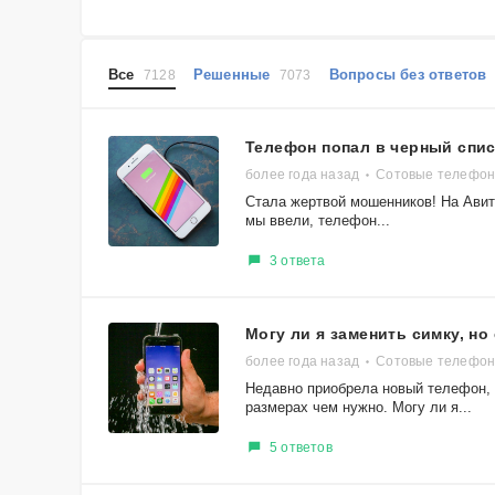
Все
Решенные
Вопросы без ответо
7128
7073
Телефон попал в черный спи
более года назад
Сотовые телефоны
Стала жертвой мошенников! На Авит
мы ввели, телефон...
3 ответа
Могу ли я заменить симку, н
более года назад
Сотовые телефоны
Недавно приобрела новый телефон, к
размерах чем нужно. Могу ли я...
5 ответов