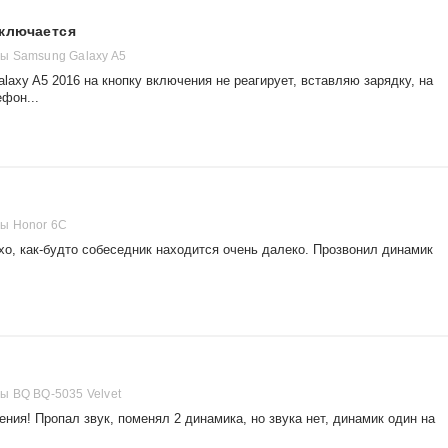
ключается
ы Samsung Galaxy A5
axy A5 2016 на кнопку включения не реагирует, вставляю зарядку, на
фон...
ы Honor 6С
хо, как-будто собеседник находится очень далеко. Прозвонил динамик
 BQ BQ-5035 Velvet
ния! Пропал звук, поменял 2 динамика, но звука нет, динамик один на