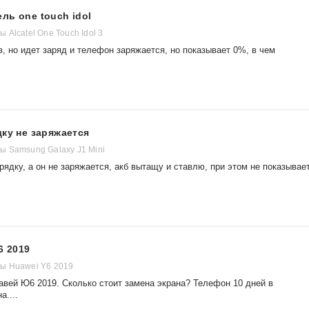
ль one touch idol
Alcatel One Touch Idol 3
, но идет заряд и телефон заряжается, но показывает 0%, в чем
дку не заряжается
 Samsung Galaxy J1 Mini
ядку, а он не заряжается, акб вытащу и ставлю, при этом не показывает
6 2019
ы Huawei Y6 2019
авей Ю6 2019. Сколько стоит замена экрана? Телефон 10 дней в
а....