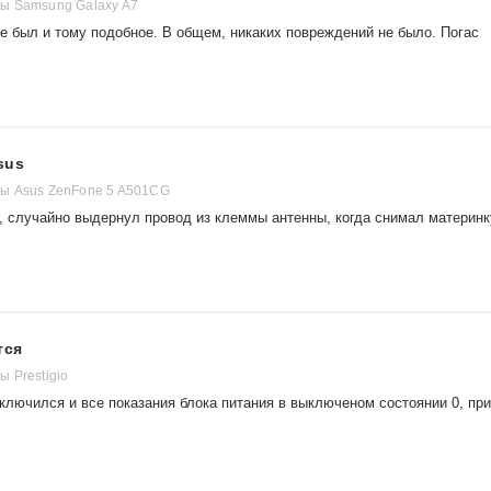
ы Samsung Galaxy A7
е был и тому подобное. В общем, никаких повреждений не было. Погас
sus
ы Asus ZenFone 5 A501CG
, случайно выдернул провод из клеммы антенны, когда снимал материнк
тся
 Prestigio
ключился и все показания блока питания в выключеном состоянии 0, при