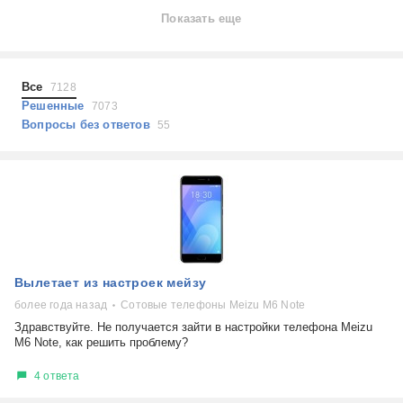
Ноутбуки
Показать еще
Холодильники
Показать еще
Микроволновые печи
Проблемы по тегам
Посудомоечные машины
Все
7128
Наушники
Выберите...
Решенные
7073
Пылесосы
Вопросы без ответов
55
не включается
стоимость замены
не заряжается
самопроизвольное выключение
возможность ремонта
самостоятельный ремонт
Показать еще
консультация
Вылетает из настроек мейзу
выдает ошибку
плохо работает
более года назад
Сотовые телефоны Meizu M6 Note
решение проблемы
Здравствуйте. Не получается зайти в настройки телефона Meizu
M6 Note, как решить проблему?
4 ответа