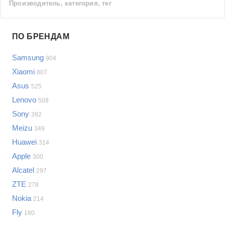
Производитель, категория, тег
Проблемы по производителям
ПО БРЕНДАМ
Выберите...
Samsung
904
Samsung
Xiaomi
807
LG
Asus
525
Sony
Lenovo
Bosch
508
Asus
Sony
392
Lenovo
Показать еще
Meizu
349
Philips
Huawei
Проблемы по категориям
314
Apple
Apple
300
Indesit
Сотовые телефоны
Alcatel
297
JBL
Сотовые телефоны
ZTE
278
Телевизоры
Nokia
214
Стиральные машины
Fly
180
Планшеты