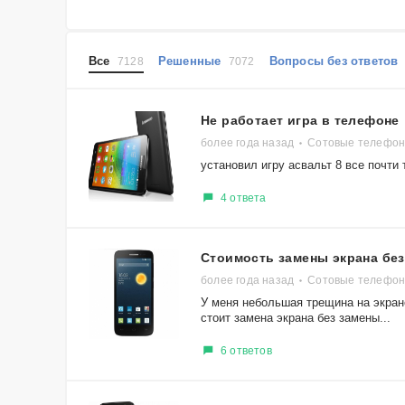
Все
Решенные
Вопросы без ответо
7128
7072
Не работает игра в телефоне
более года назад
Сотовые телефон
установил игру асвальт 8 все почти
4 ответа
Стоимость замены экрана без
более года назад
Сотовые телефоны
У меня небольшая трещина на экране
стоит замена экрана без замены...
6 ответов