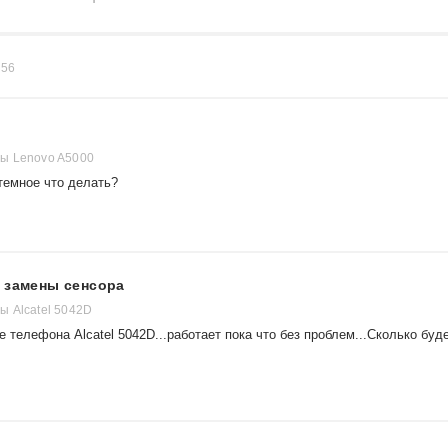
в
56
ы Lenovo A5000
 темное что делать?
 замены сенсора
 Alcatel 5042D
 телефона Alcatel 5042D...работает пока что без проблем...Сколько буд