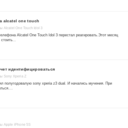
 alcatel one touch
Alcatel One Touch Idol 3
елефона Alcatel One Touch Idol 3 перестал реагировать.Этот месяц
стоить...
очет идентифицироваться
 Sony Xperia Z
ил полугодовалую sony xperia z3 dual. И начались мучения. При
ься....
 Apple iPhone 5S