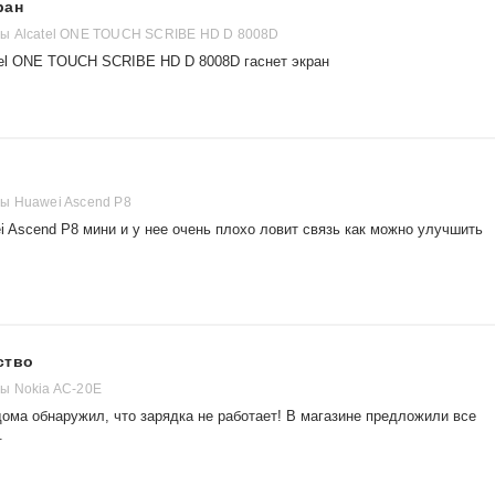
ран
ы Alcatel ONE TOUCH SCRIBE HD D 8008D
tel ONE TOUCH SCRIBE HD D 8008D гаснет экран
ы Huawei Ascend P8
 Ascend P8 мини и у нее очень плохо ловит связь как можно улучшить
ство
ы Nokia AC-20E
ома обнаружил, что зарядка не работает! В магазине предложили все
.