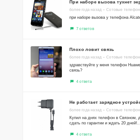
При наборе вызова тухнет эк
более года назад
Сотовые телефон
при наборе вызова у телефона Alca
7 ответов
Плохо ловит связь
более года назад
Сотовые телефон
здравствуйте у меня телефон Huawei
связь?
4 ответа
Не работает зарядное устрой
более года назад
Сотовые телефон
Купил на днях телефон в Связном, д
сдать по гарантии и ждать 20 дней!..
4 ответа