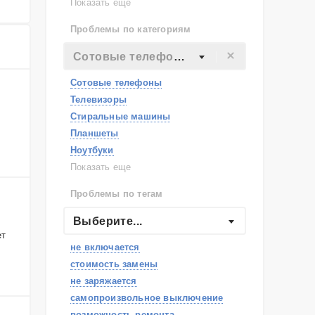
Lenovo
Показать еще
Philips
Проблемы по категориям
Apple
Indesit
Сотовые телефоны
JBL
Сотовые телефоны
Телевизоры
Стиральные машины
Планшеты
Ноутбуки
Холодильники
Показать еще
Микроволновые печи
Проблемы по тегам
Посудомоечные машины
Наушники
Выберите...
Пылесосы
ет
не включается
стоимость замены
не заряжается
самопроизвольное выключение
возможность ремонта