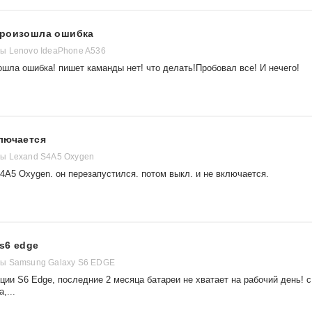
произошла ошибка
ы Lenovo IdeaPhone A536
шла ошибка! пишет каманды нет! что делать!Пробовал все! И нечего!
лючается
ы Lexand S4A5 Oxygen
4A5 Oxygen. он перезапустился. потом выкл. и не включается.
s6 edge
ы Samsung Galaxy S6 EDGE
ции S6 Edge, последние 2 месяца батареи не хватает на рабочий день! с
,...