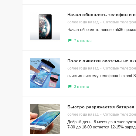
Начал обновлять телефон и 
более года назад
Сотовые телефон
Начал обновлять леново а536 произо
7 ответов
После очистки системы не вк
более года назад
Сотовые телефон
очистил систему телефона Lexand S
3 ответа
Быстро разряжается батарея 
более года назад
Сотовые телефон
Добрый день! 8 месяцев в эксплуата
7-00 до 18-00 остается 12-15% заряда