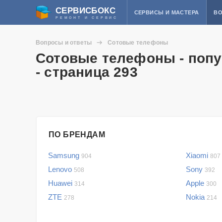
СЕРВИСБОКС
СЕРВИСЫ И МАСТЕРА
ВО
РЕМОНТ И СЕРВИС
Вопросы и ответы
Сотовые телефоны
Сотовые телефоны - попу
- страница 293
ПО БРЕНДАМ
Samsung
Xiaomi
904
807
Lenovo
Sony
508
392
Huawei
Apple
314
300
ZTE
Nokia
278
214