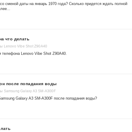
S со сменой даты на январь 1970 года? Сколько придется ждать полной
лее...
на что делать
 Lenovo Vibe Shot Z90A40
и телефона Lenovo Vibe Shot Z90A40.
он после попадания воды
ы Samsung Galaxy A3 SM-A300F
Samsung Galaxy A3 SM-A300F после попадания воды?
елать