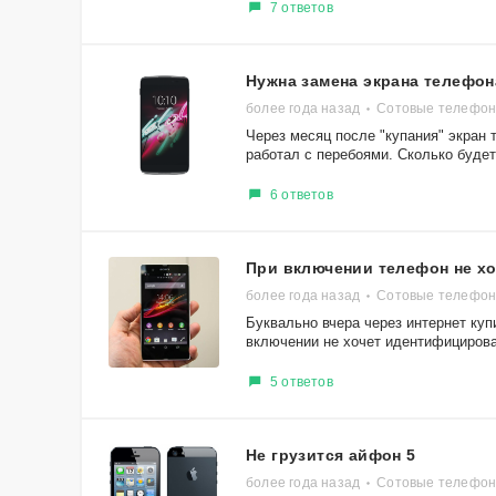
7 ответов
Нужна замена экрана телефона
более года назад
Сотовые телефоны 
Через месяц после "купания" экран т
работал с перебоями. Сколько будет 
6 ответов
При включении телефон не х
более года назад
Сотовые телефоны
Буквально вчера через интернет куп
включении не хочет идентифицироват
5 ответов
Не грузится айфон 5
более года назад
Сотовые телефоны