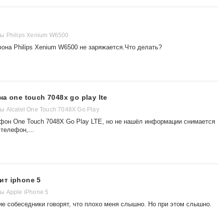
 Philips Xenium W6500
она Philips Xenium W6500 не заряжается.Что делать?
а one touch 7048x go play lte
 Alcatel One Touch 7048X Go Play
фон One Touch 7048X Go Play LTE, но не нашёл информации снимается
телефон,...
ит iphone 5
 Apple iPhone 5
е собеседники говорят, что плохо меня слышно. Но при этом слышно.
.