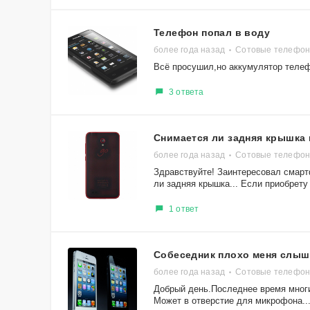
Телефон попал в воду
более года назад
Сотовые телефоны
Всё просушил,но аккумулятор телеф
3 ответа
Снимается ли задняя крышка н
более года назад
Сотовые телефоны
Здравствуйте! Заинтересовал смарт
ли задняя крышка... Если приобрету 
1 ответ
Собеседник плохо меня слыш
более года назад
Сотовые телефоны
Добрый день.Последнее время многи
Может в отверстие для микрофона..