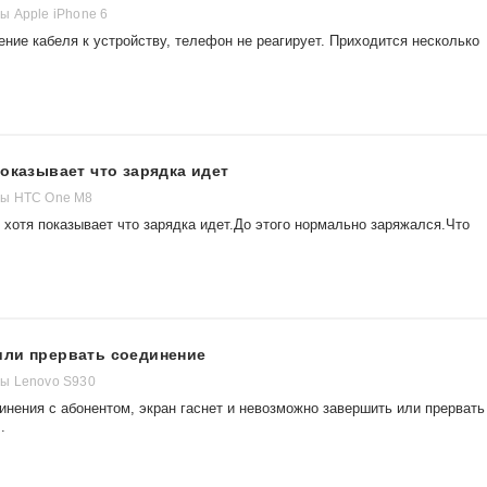
 Apple iPhone 6
ение кабеля к устройству, телефон не реагирует. Приходится несколько
показывает что зарядка идет
ы HTC One M8
хотя показывает что зарядка идет.До этого нормально заряжался.Что
или прервать соединение
ы Lenovo S930
инения с абонентом, экран гаснет и невозможно завершить или прервать
.