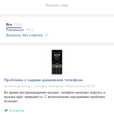
Ноутбуки
Показать еще
Холодильники
Показать еще
Микроволновые печи
Проблемы по тегам
Посудомоечные машины
Все
7128
Наушники
Выберите...
Решенные
7073
Пылесосы
Вопросы без ответов
55
не включается
стоимость замены
не заряжается
самопроизвольное выключение
возможность ремонта
самостоятельный ремонт
Показать еще
консультация
Проблема с задним динамиком телефона
выдает ошибку
плохо работает
более года назад
Сотовые телефоны Philips Xenium E570
решение проблемы
Во время воспроизведения музыки, телефон начинает моргать и
музыка идёт прерывисто. С включенными наушниками проблема
исчезает....
5 ответов