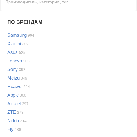
Производитель, категория, тег
Проблемы по производителям
ПО БРЕНДАМ
Выберите...
Samsung
904
Samsung
Xiaomi
807
LG
Asus
525
Sony
Lenovo
Bosch
508
Asus
Sony
392
Lenovo
Показать еще
Meizu
349
Philips
Huawei
Проблемы по категориям
314
Apple
Apple
300
Indesit
Сотовые телефоны
Alcatel
297
JBL
Сотовые телефоны
ZTE
278
Телевизоры
Nokia
214
Стиральные машины
Fly
180
Планшеты