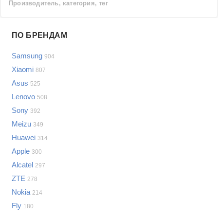
Производитель, категория, тег
Проблемы по производителям
ПО БРЕНДАМ
Выберите...
Samsung
904
Samsung
Xiaomi
807
LG
Asus
525
Sony
Lenovo
Bosch
508
Asus
Sony
392
Lenovo
Показать еще
Meizu
349
Philips
Huawei
Проблемы по категориям
314
Apple
Apple
300
Indesit
Сотовые телефоны
Alcatel
297
JBL
Сотовые телефоны
ZTE
278
Телевизоры
Nokia
214
Стиральные машины
Fly
180
Планшеты