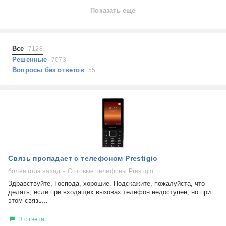
Ноутбуки
Показать еще
Холодильники
Показать еще
Микроволновые печи
Проблемы по тегам
Посудомоечные машины
Все
7128
Наушники
Выберите...
Решенные
7073
Пылесосы
Вопросы без ответов
55
не включается
стоимость замены
не заряжается
самопроизвольное выключение
возможность ремонта
самостоятельный ремонт
Показать еще
консультация
Связь пропадает с телефоном Prestigio
выдает ошибку
плохо работает
более года назад
Сотовые телефоны Prestigio
решение проблемы
Здравствуйте, Господа, хорошие. Подскажите, пожалуйста, что
делать, если при входящих вызовах телефон недоступен, но при
этом связь...
3 ответа