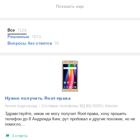
Ноутбуки
Показать еще
Холодильники
Показать еще
Микроволновые печи
Проблемы по тегам
Посудомоечные машины
Все
7128
Наушники
Выберите...
Решенные
7073
Пылесосы
Вопросы без ответов
55
не включается
стоимость замены
не заряжается
самопроизвольное выключение
возможность ремонта
самостоятельный ремонт
Показать еще
консультация
Нужно получить Root-права
выдает ошибку
плохо работает
более года назад
Сотовые телефоны BQ BQ-5005L Intense
решение проблемы
Здравствуйте, никак не могу получит Root-права, хочу прошить
телефон до 8 Андроида Кинг, рут пробовал и другие похожие, но не
помогло....
3 ответа