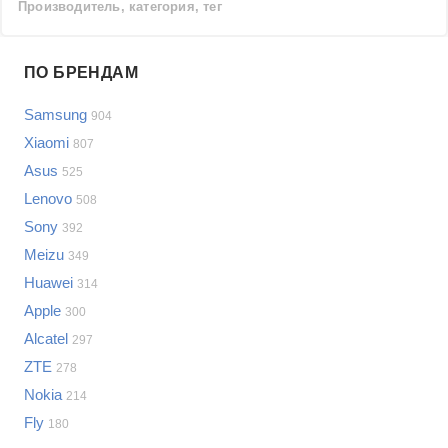
Производитель, категория, тег
Проблемы по производителям
ПО БРЕНДАМ
Выберите...
Samsung
904
Samsung
Xiaomi
807
LG
Asus
525
Sony
Lenovo
Bosch
508
Asus
Sony
392
Lenovo
Показать еще
Meizu
349
Philips
Huawei
Проблемы по категориям
314
Apple
Apple
300
Indesit
Сотовые телефоны
Alcatel
297
JBL
Сотовые телефоны
ZTE
278
Телевизоры
Nokia
214
Стиральные машины
Fly
180
Планшеты