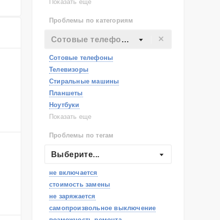
Lenovo
Показать еще
Philips
Проблемы по категориям
Apple
Indesit
Сотовые телефоны
JBL
Сотовые телефоны
Телевизоры
Стиральные машины
Планшеты
Ноутбуки
Холодильники
Показать еще
Микроволновые печи
Проблемы по тегам
Посудомоечные машины
Наушники
Выберите...
Пылесосы
не включается
стоимость замены
не заряжается
самопроизвольное выключение
возможность ремонта