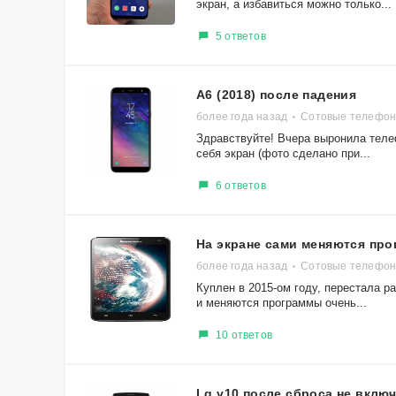
экран, а избавиться можно только...
5 ответов
A6 (2018) после падения
более года назад
Сотовые телефоны
Здравствуйте! Вчера выронила телеф
себя экран (фото сделано при...
6 ответов
На экране сами меняются пр
более года назад
Сотовые телефон
Куплен в 2015-ом году, перестала р
и меняются программы очень...
10 ответов
Lg v10 после сброса не вклю