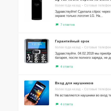
более года назад
Сотовые телефо
Здравствуйте! Сделала сброс через 
экране только логотип LG. На...
7 ответов
Гарантийный срок
более года назад
Сотовые телефон
Здравствуйте. 04.02.2018 мы приобр
батарея, после полного заряда, не д
4 ответа
Вход для наушников
более года назад
Сотовые телефон
Не вставляются наушники во вход т
4 ответа