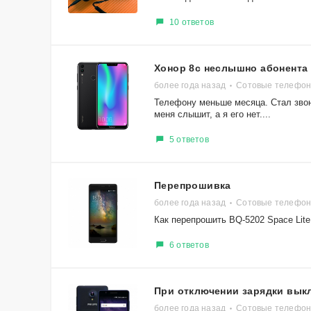
10 ответов
Хонор 8с неслышно абонента
более года назад
Сотовые телефон
Телефону меньше месяца. Стал звони
меня слышит, а я его нет....
5 ответов
Перепрошивка
более года назад
Сотовые телефоны
Как перепрошить BQ-5202 Space Lite
6 ответов
При отключении зарядки вык
более года назад
Сотовые телефоны