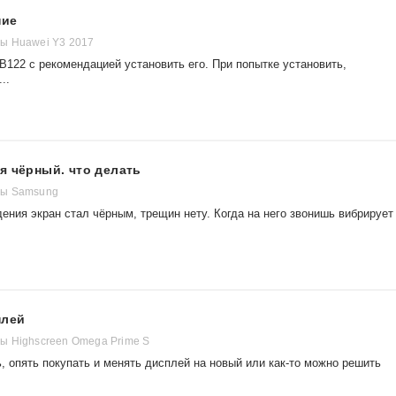
ние
ы Huawei Y3 2017
122 с рекомендацией установить его. При попытке установить,
..
я чёрный. что делать
ны Samsung
ения экран стал чёрным, трещин нету. Когда на него звонишь вибрирует
плей
ы Highscreen Omega Prime S
, опять покупать и менять дисплей на новый или как-то можно решить