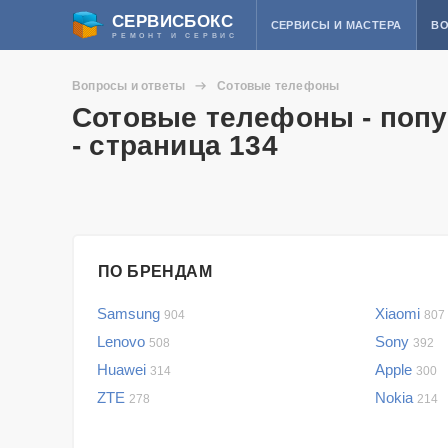
СЕРВИСБОКС
СЕРВИСЫ И МАСТЕРА
ВО
РЕМОНТ И СЕРВИС
Вопросы и ответы
Сотовые телефоны
Сотовые телефоны - попу
- страница 134
ПО БРЕНДАМ
Samsung
Xiaomi
904
807
Lenovo
Sony
508
392
Huawei
Apple
314
300
ZTE
Nokia
278
214