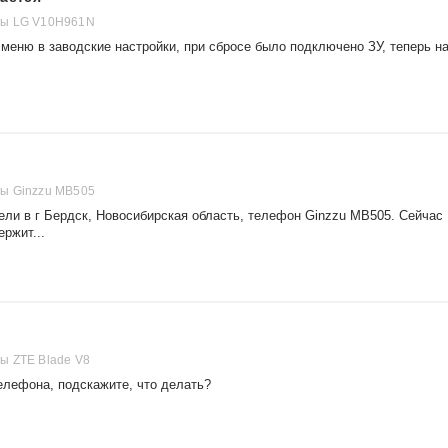
ны LG V10H961N
меню в заводские настройки, при сбросе было подключено ЗУ, теперь н
ы Ginzzu MB505
ели в г Бердск, Новосибирская область, телефон Ginzzu MB505. Сейчас
ержит...
ы ZTE Blade V8
елефона, подскажите, что делать?