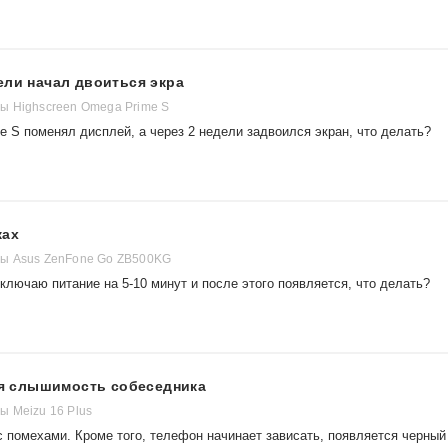
ели начал двоиться экра
ы Highscreen Omega Prime S
 S поменял дисплей, а через 2 недели задвоился экран, что делать?
ках
ы Asus ZenFone Go ZB500KG
ключаю питание на 5-10 минут и после этого появляется, что делать?
хая слышимость собеседника
 Meizu 16 Plus
с помехами. Кроме того, телефон начинает зависать, появляется черный