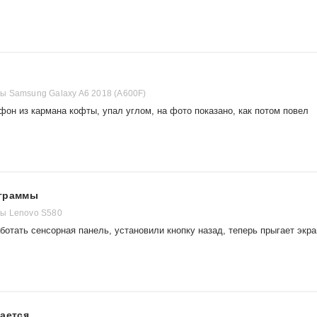
 Samsung Galaxy A6 2018 (A600F)
он из кармана кофты, упал углом, на фото показано, как потом повел
ограммы
ы Lenovo S580
аботать сенсорная панель, установили кнопку назад, теперь прыгает экра
чается