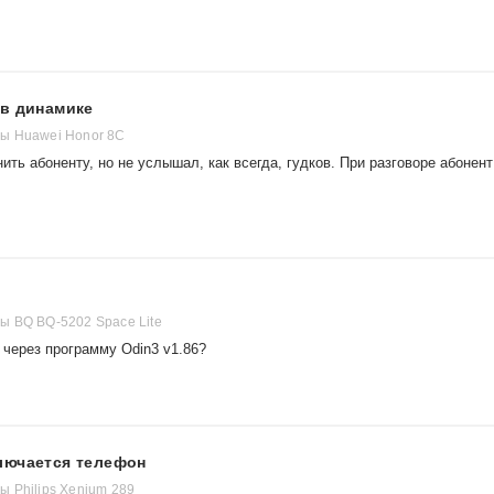
 в динамике
ы Huawei Honor 8C
ть абоненту, но не услышал, как всегда, гудков. При разговоре абонент
 BQ BQ-5202 Space Lite
 через программу Odin3 v1.86?
лючается телефон
 Philips Xenium 289