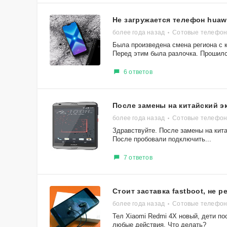
Не загружается телефон huaw
более года назад
Сотовые телефон
Была произведена смена региона с к
Перед этим была разлочка. Прошилс
6 ответов
После замены на китайский э
более года назад
Сотовые телефоны
Здравствуйте. После замены на кита
После пробовали подключить...
7 ответов
Стоит заставка fastboot, не 
более года назад
Сотовые телефон
Тел Xiaomi Redmi 4X новый, дети по
любые действия. Что делать?