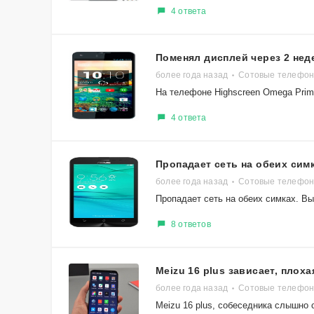
4 ответа
Поменял дисплей через 2 нед
более года назад
Сотовые телефон
На телефоне Highscreen Omega Prime
4 ответа
Пропадает сеть на обеих сим
более года назад
Сотовые телефон
Пропадает сеть на обеих симках. Вы
8 ответов
Meizu 16 plus зависает, пло
более года назад
Сотовые телефоны
Meizu 16 plus, собеседника слышно 