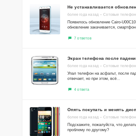
Не устанавливается обновле
более года назад
Сотовые телефон
Появилось обновление Cairo-U00C10B
обновление закачивается, смартфон.
7 ответов
Экран телефона после падени
более года назад
Сотовые телефо
Упал телефон на асфальт, после пад
отвечает, но при этом, всё...
4 ответа
Опять покупать и менять дис
более года назад
Сотовые телефон
Подскажите, пожалуйста, что делать
проблему по другому?