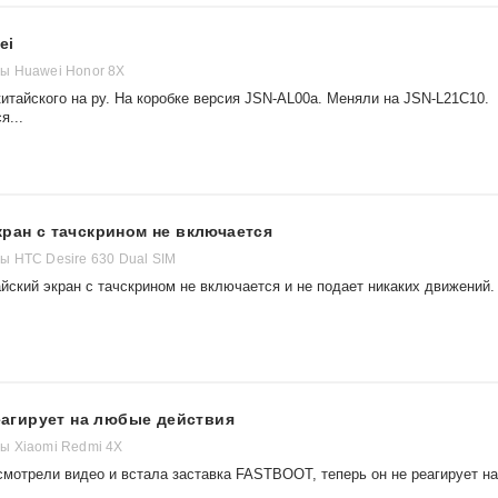
ei
ы Huawei Honor 8X
итайского на ру. На коробке версия JSN-AL00a. Меняли на JSN-L21C10.
я...
кран с тачскрином не включается
 HTC Desire 630 Dual SIM
йский экран с тачскрином не включается и не подает никаких движений.
реагирует на любые действия
ы Xiaomi Redmi 4X
смотрели видео и встала заставка FASTBOOT, теперь он не реагирует на