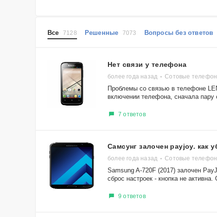
Все
Решенные
Вопросы без ответо
7128
7073
Нет связи у телефона
более года назад
Сотовые телефон
Проблемы со связью в телефоне LEN
включении телефона, сначала пару с
7 ответов
Самсунг залочен payjoy. как 
более года назад
Сотовые телефон
Samsung A-720F (2017) залочен Pay
сброс настроек - кнопка не активна. 
9 ответов