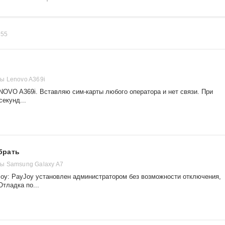
в
55
ы Lenovo A369i
OVO A369i. Вставляю сим-карты любого оператора и нет связи. При
екунд...
убрать
ы Samsung Galaxy A7
Joy: PayJoy установлен администратором без возможности отключения,
Отладка по...