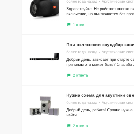
более года назад
Акустические сис
Здравствуйте. Не работает кнопка 
включение, но выключается без про
1 ответ
При включении саундбар зав
более года назад
Акустические сис
Добрый день, зависает при старте 
причинам это может быть? Спасибо з
2 ответа
Нужна схема для акустики св
более года назад
Акустические сис
Добрый день, ребята! Срочно нужна 
найти.
2 ответа