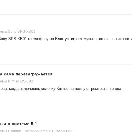
темы Sony SRS-XB01
ony SRS-XB01 к телефону по Блютуз, играет музыка, но очень тихо хот
а сама перезагружается
темы Kimiso QS-602
ова, когда включаешь колонку Kimiso на полную громкость, то она
ки в системе 5.1
темы Harman (Harman/Kardon) Citation ONE