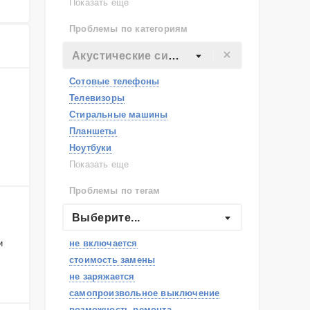
Lenovo
Показать еще
Philips
Проблемы по категориям
Apple
Indesit
Акустические системы
JBL
Сотовые телефоны
Телевизоры
Стиральные машины
Планшеты
Ноутбуки
Холодильники
Показать еще
Микроволновые печи
Проблемы по тегам
Посудомоечные машины
Наушники
Выберите...
Пылесосы
и
не включается
стоимость замены
не заряжается
самопроизвольное выключение
возможность ремонта