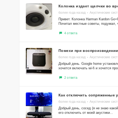
Колонка издает щелчки во вр
более года назад
Акустические сис
Привет. Колонка Harman Kardon Go+P
Почитал местные советы, подумал, ч
4 ответа
Помехи при воспроизведении 
более года назад
Акустические сист
Добрый день. Google home установле
хочется включать wi-fi и хочется про
2 ответа
Как отключить сопряженные 
более года назад
Акустические сис
Добрый день, сосед (я не знаю како
его отключить от моей акустики...