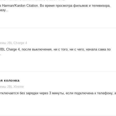
з Harman/Kardon Citation. Во время просмотра фильмов и телевизора,
азу...
темы JBL Charge 4
BL Charge 4, послe выключения, ни с того, ни с чего, начала сама по
.
я колонка
темы JBL Xtreme
тключается без зарядки через 3 минуты, если подключена к телефону, 