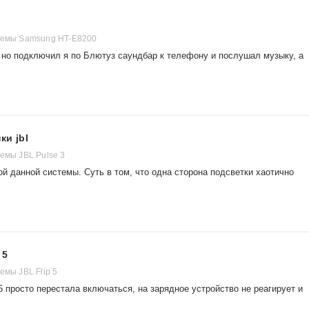
темы Samsung HT-E8200
 но подключил я по Блютуз саундбар к телефону и послушал музыку, а
ки jbl
емы JBL Pulse 3
й данной системы. Суть в том, что одна сторона подсветки хаотично
 5
емы JBL Flip 5
5 просто перестала включаться, на зарядное устройство не реагирует и