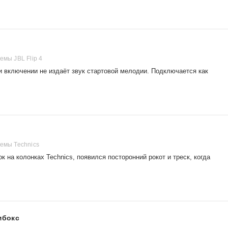
емы JBL Flip 4
ри включении не издаёт звук стартовой мелодии. Подключается как
темы Technics
 на колонках Technics, появился посторонний рокот и треск, когда
мбокс