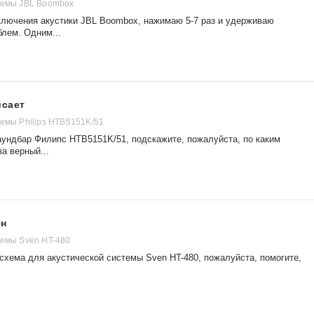
темы JBL Boombox
включения акустики JBL Boombox, нажимаю 5-7 раз и удерживаю
блем. Одним...
исает
темы Philips HTB5151K/51
саундбар Филипс HTB5151K/51, подскажите, пожалуйста, по каким
а верный...
ен
темы Sven HT-480
схема для акустической системы Sven HT-480, пожалуйста, помогите,