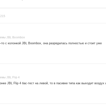
в
215
темы JBL Boombox
-то с колонкой JBL Boombox, она разрядилась полностью и стоит уже
емы JBL Flip 4
нке JBL Flip 4 бас-тест на левой, то в пасивке типа как выходит воздух 