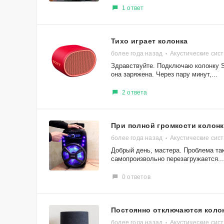
1 ответ
Тихо играет колонка
более года назад
Акустические сис
Здравствуйте. Подключаю колонку S
она заряжена. Через пару минут,...
2 ответа
При полной громкости колонк
более года назад
Акустические сис
Добрый день, мастера. Проблема так
самопроизвольно перезагружается...
0 ответов
Постоянно отключаются колон
более года назад
Акустические сис