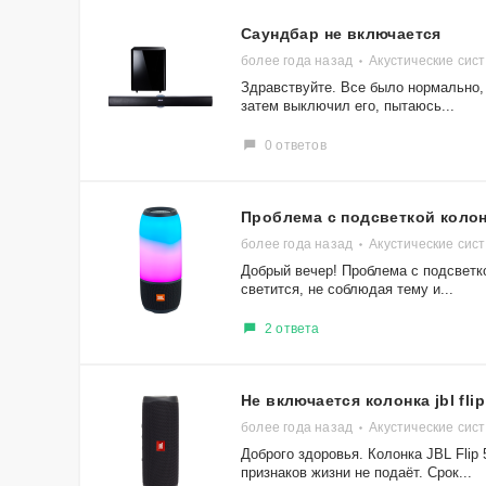
Саундбар не включается
более года назад
Акустические сис
Здравствуйте. Все было нормально,
затем выключил его, пытаюсь...
0 ответов
Проблема с подсветкой колон
более года назад
Акустические сист
Добрый вечер! Проблема с подсветко
светится, не соблюдая тему и...
2 ответа
Не включается колонка jbl flip
более года назад
Акустические сист
Доброго здоровья. Колонка JBL Flip 
признаков жизни не подаёт. Срок...