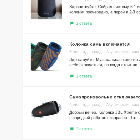
Здравствуйте. Собрал систему 5.1 и
колонки поочередно, а порой и 2-3 ср
2 ответа
Колонка сама включается
более года назад
Акустические сис
Здраствуйтe. Музыкальная колонка J
себе включаться, но когда стоит на..
2 ответа
Самопроизвольно отключаетс
более года назад
Акустические сис
Добрый вечер. Колонка JBL Xtreme о
с зарядкой работает исправно. Что...
3 ответа