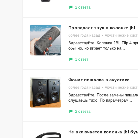
2 ответа
Пропадает звук в колонке jbl
более года назад
Акустические сист
Здравствуйте. Колонка JBL Flip 4 п
обычно, но играет только на...
1 ответ
Фонит пищалка в акустике
более года назад
Акустические сис
Здравствуйте. После замены пищалок
слушаешь тихо. По параметрам...
2 ответа
Не включается колонка jbl бу