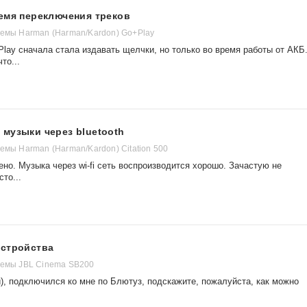
емя переключения треков
темы Harman (Harman/Kardon) Go+Play
lay сначала стала издавать щелчки, но только во время работы от АКБ
то...
музыки через bluetooth
емы Harman (Harman/Kardon) Citation 500
но. Музыка через wi-fi сеть воспроизводится хорошо. Зачастую не
сто...
устройства
темы JBL Cinema SB200
й), подключился ко мне по Блютуз, подскажите, пожалуйста, как можно