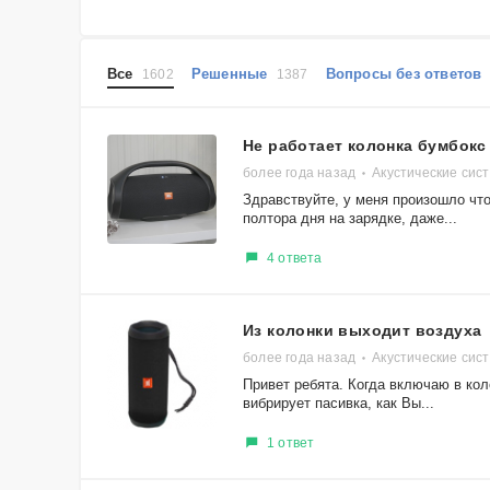
Все
Решенные
Вопросы без ответо
1602
1387
Не работает колонка бумбокс
более года назад
Акустические сис
Здравствуйте, у меня произошло что
полтора дня на зарядке, даже...
4 ответа
Из колонки выходит воздуха
более года назад
Акустические сист
Привет ребята. Когда включаю в коло
вибрирует пасивка, как Вы...
1 ответ