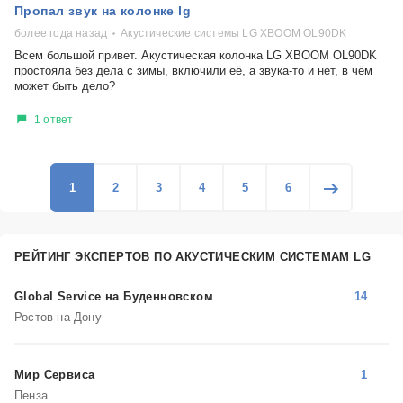
Пропал звук на колонке lg
более года назад
Акустические системы LG XBOOM OL90DK
Всем большой привет. Акустическая колонка LG XBOOM OL90DK
простояла без дела с зимы, включили её, а звука-то и нет, в чём
может быть дело?
1 ответ
1
2
3
4
5
6
РЕЙТИНГ ЭКСПЕРТОВ ПО АКУСТИЧЕСКИМ СИСТЕМАМ LG
Global Service на Буденновском
14
Ростов-на-Дону
Мир Сервиса
1
Пенза