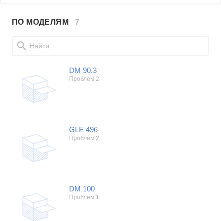
Проблемы по производителям
ПО МОДЕЛЯМ
7
Canton
Samsung
LG
DM 90.3
Sony
Проблем 2
Bosch
Asus
Lenovo
Показать еще
Philips
Проблемы по категориям
GLE 496
Apple
Проблем 2
Indesit
Акустические системы
JBL
Сотовые телефоны
Телевизоры
Стиральные машины
DM 100
Проблем 1
Планшеты
Ноутбуки