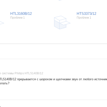
HTL3160B/12
HTS3373/12
Проблем 1
Проблем 1
е системы Philips HTL5140B/12
HTL5140B/12 прерывается с шорохом и щелчками звук от любого источни
делать?