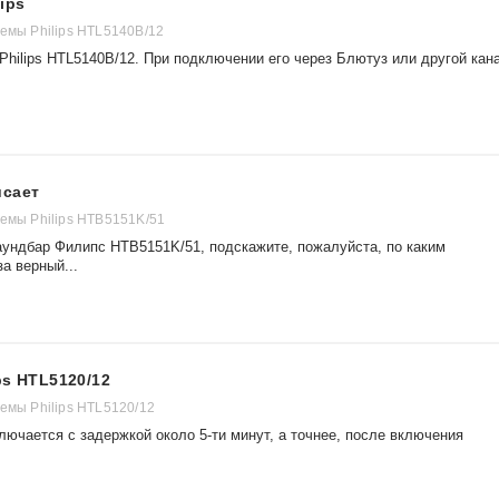
ips
темы Philips HTL5140B/12
Philips HTL5140B/12. При подключении его через Блютуз или другой кан
исает
темы Philips HTB5151K/51
саундбар Филипс HTB5151K/51, подскажите, пожалуйста, по каким
а верный...
ps HTL5120/12
емы Philips HTL5120/12
лючается с задержкой около 5-ти минут, а точнее, после включения