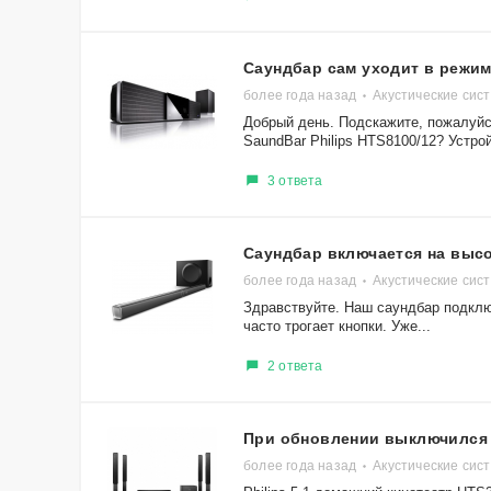
Саундбар сам уходит в режи
более года назад
Акустические сис
Добрый день. Подскажите, пожалуйс
SaundBar Philips HTS8100/12? Устрой
3 ответа
Саундбар включается на выс
более года назад
Акустические сис
Здравствуйте. Наш саундбар подключ
часто трогает кнопки. Уже...
2 ответа
При обновлении выключился с
более года назад
Акустические сис