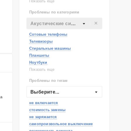
Lenovo
Показать еще
Philips
Проблемы по категориям
Apple
Indesit
Акустические системы
JBL
Сотовые телефоны
Телевизоры
Стиральные машины
Планшеты
Ноутбуки
Холодильники
Показать еще
Микроволновые печи
Проблемы по тегам
Посудомоечные машины
Наушники
Выберите...
ка
Пылесосы
не включается
стоимость замены
не заряжается
самопроизвольное выключение
возможность ремонта