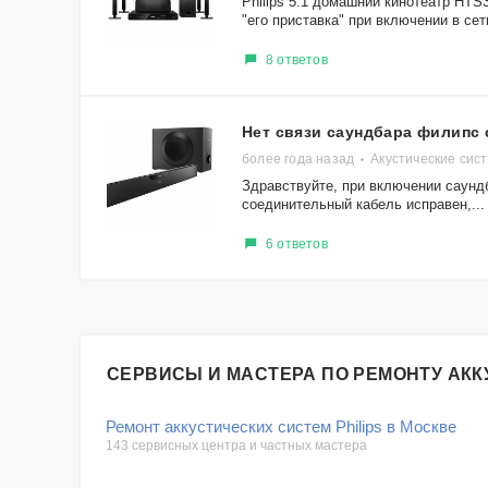
Philips 5.1 домашний кинотеатр HTS
"его приставка" при включении в сеть
8 ответов
Нет связи саундбара филипс
более года назад
Акустические сист
Здравствуйте, при включении саунд
соединительный кабель исправен,...
6 ответов
СЕРВИСЫ И МАСТЕРА ПО РЕМОНТУ АКК
Ремонт аккустических систем Philips в Москве
143 сервисных центра и частных мастера