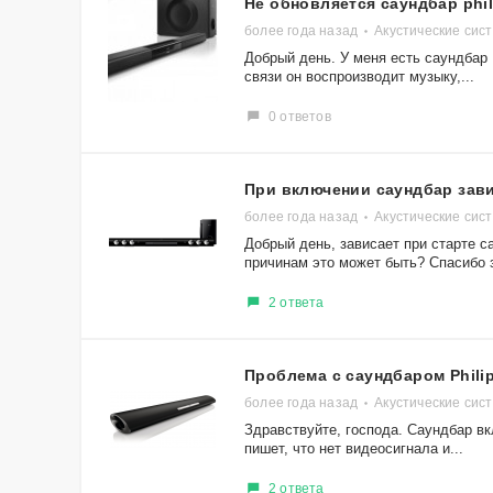
Не обновляется саундбар phil
более года назад
Акустические сис
Добрый день. У меня есть саундбар 
связи он воспроизводит музыку,...
0 ответов
При включении саундбар зав
более года назад
Акустические сис
Добрый день, зависает при старте 
причинам это может быть? Спасибо з
2 ответа
Проблема с саундбаром Phili
более года назад
Акустические сист
Здравствуйте, господа. Саундбар вк
пишет, что нет видеосигнала и...
2 ответа