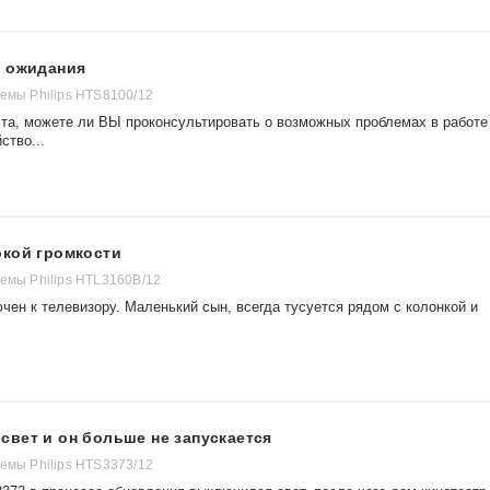
м ожидания
темы Philips HTS8100/12
та, можете ли ВЫ проконсультировать о возможных проблемах в работе
ство...
окой громкости
темы Philips HTL3160B/12
ен к телевизору. Маленький сын, всегда тусуется рядом с колонкой и
вет и он больше не запускается
темы Philips HTS3373/12