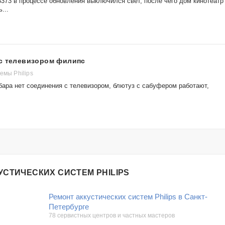
3373 в процессе обновления выключился свет, после чего дом кинотеатр
...
 с телевизором филипс
емы Philips
бара нет соединения с телевизором, блютуз с сабуфером работают,
УСТИЧЕСКИХ СИСТЕМ PHILIPS
Ремонт аккустических систем Philips в Санкт-
Петербурге
78 сервистных центров и частных мастеров