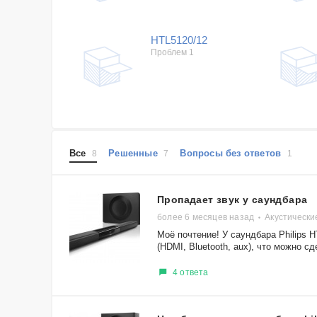
HTL5120/12
Проблем 1
Все
Решенные
Вопросы без ответов
8
7
1
Пропадает звук у саундбара
более 6 месяцев назад
Акустически
Моё почтение! У саундбара Philips 
(HDMI, Bluetooth, aux), что можно с
4 ответа