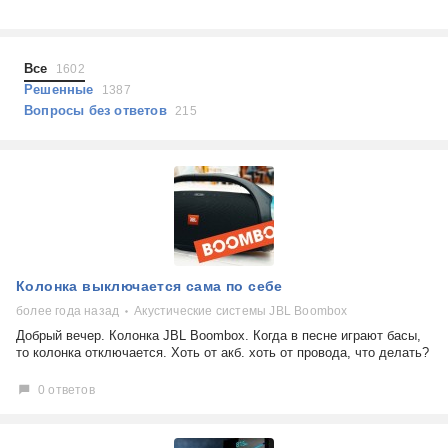
Холодильники
Показать еще
Микроволновые печи
Проблемы по тегам
Посудомоечные машины
Все
1602
Наушники
Выберите...
Решенные
1387
Пылесосы
Вопросы без ответов
215
не включается
стоимость замены
не заряжается
самопроизвольное выключение
возможность ремонта
самостоятельный ремонт
Показать еще
консультация
Колонка выключается сама по себе
выдает ошибку
плохо работает
более года назад
Акустические системы JBL Boombox
решение проблемы
Добрый вечер. Колонка JBL Boombox. Когда в песне играют басы,
то колонка отключается. Хоть от акб. хоть от провода, что делать?
0 ответов