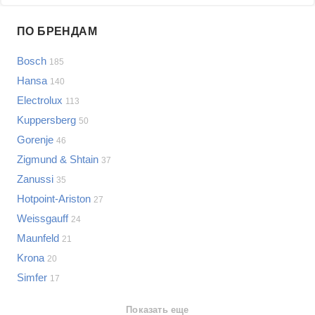
Проблемы по производителям
ПО БРЕНДАМ
Выберите...
Bosch
185
Samsung
Hansa
140
LG
Electrolux
113
Sony
Kuppersberg
Bosch
50
Asus
Gorenje
46
Lenovo
Показать еще
Zigmund & Shtain
37
Philips
Zanussi
Проблемы по категориям
35
Apple
Hotpoint-Ariston
27
Indesit
Варочные панели
Weissgauff
24
JBL
Сотовые телефоны
Maunfeld
21
Телевизоры
Krona
20
Стиральные машины
Simfer
17
Планшеты
Ноутбуки
Показать еще