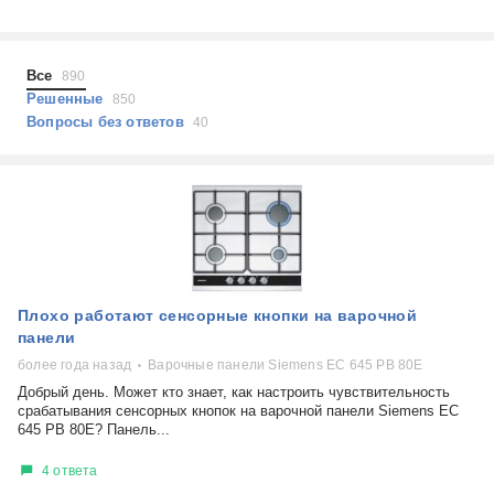
Холодильники
Показать еще
Микроволновые печи
Проблемы по тегам
Посудомоечные машины
Все
890
Наушники
Выберите...
Решенные
850
Пылесосы
Вопросы без ответов
40
не включается
стоимость замены
не заряжается
самопроизвольное выключение
возможность ремонта
самостоятельный ремонт
Показать еще
консультация
Плохо работают сенсорные кнопки на варочной
выдает ошибку
панели
плохо работает
более года назад
Варочные панели Siemens EC 645 PB 80E
решение проблемы
Добрый день. Может кто знает, как настроить чувствительность
срабатывания сенсорных кнопок на варочной панели Siemens EC
645 PB 80E? Панель...
4 ответа