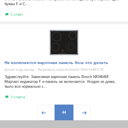
буквы F и C....
1 ответ
Не включается варочная панель бош что делать
более года назад
Варочные панели Bosch PKN 646F17R
Здравствуйте. Зависимая варочная панель Bosch NKN646F.
Моргает индикатор F и панель не включается. Уходил из дома,
было все нормально с...
2 ответа
44