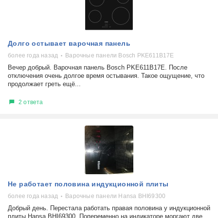
Долго остывает варочная панель
более года назад
Варочные панели Bosch PKE611B17E
Вечер добрый. Варочная панель Bosch PKE611B17E. После
отключения очень долгое время остывания. Такое ощущение, что
продолжает греть ещё...
2 ответа
Не работает половина индукционной плиты
более года назад
Варочные панели Hansa BHI69300
Добрый день. Перестала работать правая половина у индукционной
плиты Hansa BHI69300. Попеременно на индикаторе моргают две