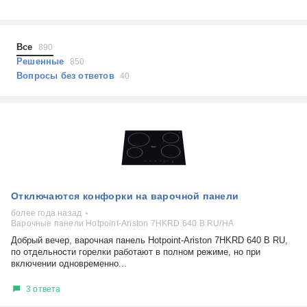
Холодильники
Показать еще
Микроволновые печи
Проблемы по тегам
Посудомоечные машины
Все
890
Наушники
Выберите...
Решенные
850
Пылесосы
Вопросы без ответов
40
не включается
стоимость замены
не заряжается
самопроизвольное выключение
возможность ремонта
самостоятельный ремонт
Показать еще
консультация
Отключаются конфорки на варочной панели
выдает ошибку
плохо работает
более года назад
Варочные панели Hotpoint-Ariston 7HKRD 640 B RU/HA
решение проблемы
Добрый вечер, варочная панель Hotpoint-Ariston 7HKRD 640 B RU,
по отдельности горелки работают в полном режиме, но при
включении одновременно...
3 ответа