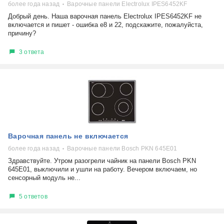
более года назад
Варочные панели Electrolux IPES6452KF
Добрый день. Наша варочная панель Electrolux IPES6452KF не
включается и пишет - ошибка е8 и 22, подскажите, пожалуйста,
причину?
3 ответа
Варочная панель не включается
более года назад
Варочные панели Bosch PKN 645E01
Здравствуйте. Утром разогрели чайник на панели Bosch PKN
645E01, выключили и ушли на работу. Вечером включаем, но
сенсорный модуль не...
5 ответов