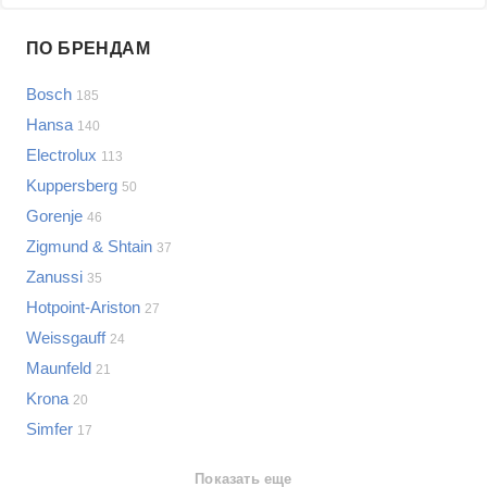
Проблемы по производителям
ПО БРЕНДАМ
Выберите...
Bosch
185
Samsung
Hansa
140
LG
Electrolux
113
Sony
Kuppersberg
Bosch
50
Asus
Gorenje
46
Lenovo
Показать еще
Zigmund & Shtain
37
Philips
Zanussi
Проблемы по категориям
35
Apple
Hotpoint-Ariston
27
Indesit
Варочные панели
Weissgauff
24
JBL
Сотовые телефоны
Maunfeld
21
Телевизоры
Krona
20
Стиральные машины
Simfer
17
Планшеты
Ноутбуки
Показать еще