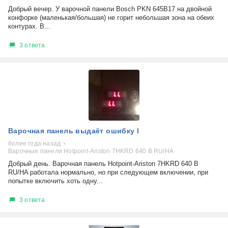
Добрый вечер. У варочной панели Bosch PKN 645B17 на двойной
конфорке (маленькая/большая) не горит небольшая зона на обеих
контурах. В...
3 ответа
Варочная панель выдаёт ошибку l
более года назад
Варочные панели Hotpoint-Ariston 7HKRD 640 B RU/HA
Добрый день. Варочная панель Hotpoint-Ariston 7HKRD 640 B
RU/HA работала нормально, но при следующем включении, при
попытке включить хоть одну...
3 ответа