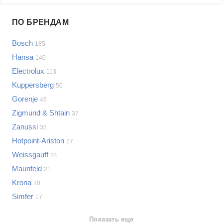
Проблемы по производителям
ПО БРЕНДАМ
Выберите...
Bosch
185
Samsung
Hansa
140
LG
Electrolux
113
Sony
Kuppersberg
Bosch
50
Asus
Gorenje
46
Lenovo
Показать еще
Zigmund & Shtain
37
Philips
Zanussi
Проблемы по категориям
35
Apple
Hotpoint-Ariston
27
Indesit
Варочные панели
Weissgauff
24
JBL
Сотовые телефоны
Maunfeld
21
Телевизоры
Krona
20
Стиральные машины
Simfer
17
Планшеты
Ноутбуки
Показать еще