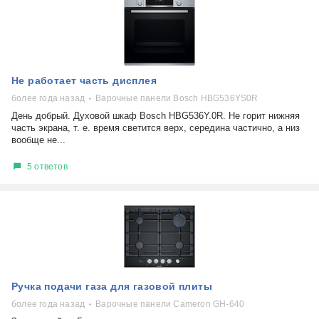
Не работает часть дисплея
более года назад
Варочные панели Bosch HBG536YS0R
День добрый. Духовой шкаф Bosch HBG536Y.0R. Не горит нижняя
часть экрана, т. е. время светится верх, середина частично, а низ
вообще не...
5 ответов
Ручка подачи газа для газовой плиты
более года назад
Варочные панели Cameron GH-640