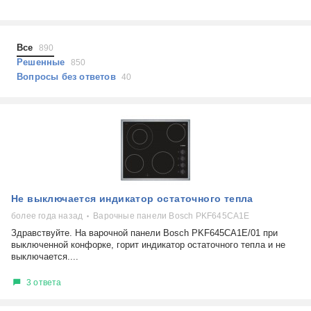
Холодильники
Показать еще
Микроволновые печи
Проблемы по тегам
Посудомоечные машины
Все
890
Наушники
Выберите...
Решенные
850
Пылесосы
Вопросы без ответов
40
не включается
стоимость замены
не заряжается
самопроизвольное выключение
возможность ремонта
самостоятельный ремонт
Показать еще
консультация
Не выключается индикатор остаточного тепла
выдает ошибку
плохо работает
более года назад
Варочные панели Bosch PKF645CA1E
решение проблемы
Здравствуйте. На варочной панели Bosch PKF645CA1E/01 при
выключенной конфорке, горит индикатор остаточного тепла и не
выключается....
3 ответа