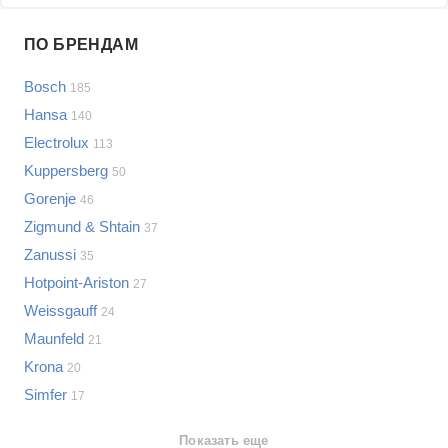
Проблемы по производителям
ПО БРЕНДАМ
Выберите...
Bosch
185
Samsung
Hansa
140
LG
Electrolux
113
Sony
Kuppersberg
Bosch
50
Asus
Gorenje
46
Lenovo
Показать еще
Zigmund & Shtain
37
Philips
Zanussi
Проблемы по категориям
35
Apple
Hotpoint-Ariston
27
Indesit
Варочные панели
Weissgauff
24
JBL
Сотовые телефоны
Maunfeld
21
Телевизоры
Krona
20
Стиральные машины
Simfer
17
Планшеты
Ноутбуки
Показать еще