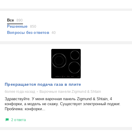
Холодильники
Показать еще
Микроволновые печи
Проблемы по тегам
Посудомоечные машины
Все
890
Наушники
Выберите...
Решенные
850
Пылесосы
Вопросы без ответов
40
не включается
стоимость замены
не заряжается
самопроизвольное выключение
возможность ремонта
самостоятельный ремонт
Показать еще
консультация
Прекращается подача газа в плите
выдает ошибку
плохо работает
более года назад
Варочные панели Zigmund & Shtain
решение проблемы
Здравствуйте. У меня варочная панель Zigmund & Shtain, 4
конфорки, а модель не скажу. Существует электронный поджиг.
Проблема: конфорки...
2 ответа