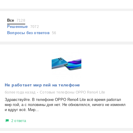
Холодильники
Показать еще
Микроволновые печи
Проблемы по тегам
Посудомоечные машины
Все
7128
Наушники
Выберите...
Решенные
7072
Пылесосы
Вопросы без ответов
56
не включается
стоимость замены
не заряжается
самопроизвольное выключение
возможность ремонта
самостоятельный ремонт
Показать еще
консультация
Не работает мир пей на телефоне
выдает ошибку
плохо работает
более года назад
Сотовые телефоны OPPO Reno4 Lite
решение проблемы
Здравствуйте. В телефоне OPPO Reno4 Lite всё время работал
мир пэй, а с половины дня нет. Не обновлялся, ничего не изменял
и вдруг всё. Мир...
2 ответа