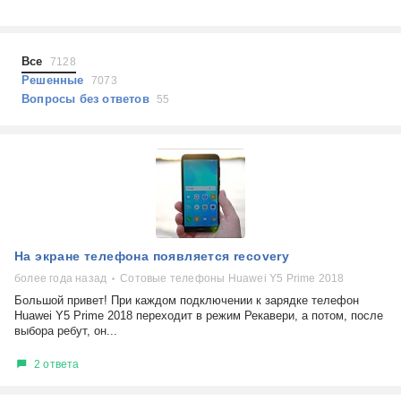
Холодильники
Показать еще
Микроволновые печи
Проблемы по тегам
Посудомоечные машины
Все
7128
Наушники
Выберите...
Решенные
7073
Пылесосы
Вопросы без ответов
55
не включается
стоимость замены
не заряжается
самопроизвольное выключение
возможность ремонта
самостоятельный ремонт
Показать еще
консультация
На экране телефона появляется recovery
выдает ошибку
плохо работает
более года назад
Сотовые телефоны Huawei Y5 Prime 2018
решение проблемы
Большой привет! При каждом подключении к зарядке телефон
Huawei Y5 Prime 2018 переходит в режим Рекавери, а потом, после
выбора ребут, он...
2 ответа