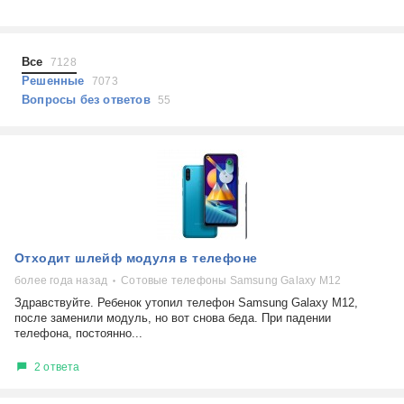
Холодильники
Показать еще
Микроволновые печи
Проблемы по тегам
Посудомоечные машины
Все
7128
Наушники
Выберите...
Решенные
7073
Пылесосы
Вопросы без ответов
55
не включается
стоимость замены
не заряжается
самопроизвольное выключение
возможность ремонта
самостоятельный ремонт
Показать еще
консультация
Отходит шлейф модуля в телефоне
выдает ошибку
плохо работает
более года назад
Сотовые телефоны Samsung Galaxy M12
решение проблемы
Здравствуйте. Ребенок утопил телефон Samsung Galaxy M12,
после заменили модуль, но вот снова беда. При падении
телефона, постоянно...
2 ответа