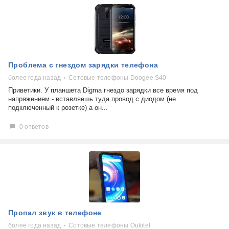
Проблема с гнездом зарядки телефона
более года назад
Сотовые телефоны Doogee S40
Приветики. У планшета Digma гнездо зарядки все время под
напряжением - вставляешь туда провод с диодом (не
подключенный к розетке) а он...
0 ответов
Пропал звук в телефоне
более года назад
Сотовые телефоны Oukitel