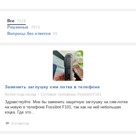
Холодильники
Показать еще
Микроволновые печи
Проблемы по тегам
Посудомоечные машины
Все
7128
Наушники
Выберите...
Решенные
7073
Пылесосы
Вопросы без ответов
55
не включается
стоимость замены
не заряжается
самопроизвольное выключение
возможность ремонта
самостоятельный ремонт
Показать еще
консультация
Заменить заглушку сим лотка в телефоне
выдает ошибку
плохо работает
более года назад
Сотовые телефоны Fossibot F101
решение проблемы
Здравствуйте. Мне бы заменить защитную заглушку на сим-лотке
на новую в телефоне Fossibot F101, так как на ней небольшая
коцка. Где это...
0 ответов