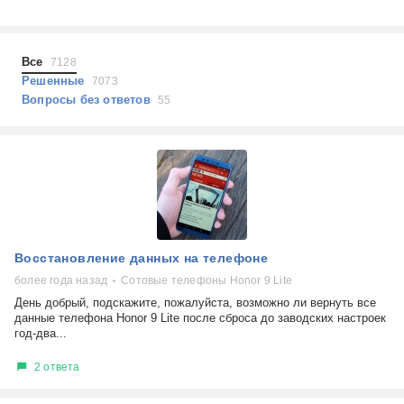
Холодильники
Показать еще
Микроволновые печи
Проблемы по тегам
Посудомоечные машины
Все
7128
Наушники
Выберите...
Решенные
7073
Пылесосы
Вопросы без ответов
55
не включается
стоимость замены
не заряжается
самопроизвольное выключение
возможность ремонта
самостоятельный ремонт
Показать еще
консультация
Восстановление данных на телефоне
выдает ошибку
плохо работает
более года назад
Сотовые телефоны Honor 9 Lite
решение проблемы
День добрый, подскажите, пожалуйста, возможно ли вернуть все
данные телефона Honor 9 Lite после сброса до заводских настроек
год-два...
2 ответа