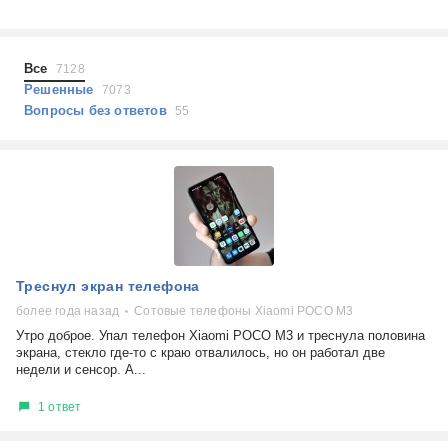
Холодильники
Показать еще
Микроволновые печи
Проблемы по тегам
Посудомоечные машины
Все
7128
Наушники
Выберите...
Решенные
7073
Пылесосы
Вопросы без ответов
55
не включается
стоимость замены
не заряжается
самопроизвольное выключение
возможность ремонта
самостоятельный ремонт
Показать еще
консультация
Треснул экран телефона
выдает ошибку
плохо работает
более года назад
Сотовые телефоны Xiaomi POCO M3
решение проблемы
Утро доброе. Упал телефон Xiaomi POCO M3 и треснула половина
экрана, стекло где-то с краю отвалилось, но он работал две
недели и сенсор. А...
1 ответ