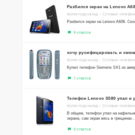
Разбился экран на Lenovo A6
более года назад
Сотовые телефон
Разбился экран на Lenovo A606. Ско
9 ответов
хочу русифицировать и смен
более года назад
Сотовые телефон
Купил телефон Siemens SX1 из амер
7 ответов
Телефон Lenovo S580 упал и 
более года назад
Сотовые телефон
В общем, телефон упал на кафельны
экрана, сам экран весь в трещинах...
9 ответов