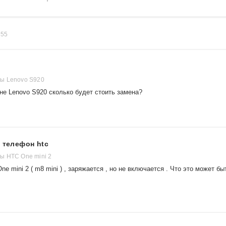
в
55
ы Lenovo S920
не Lenovo S920 сколько будет стоить замена?
 телефон htc
ы HTC One mini 2
e mini 2 ( m8 mini ) , заряжается , но не включается . Что это может бы