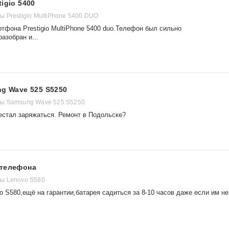
igio 5400
 Prestigio MultiPhone 5400 DUO
тфона Prestigio MultiPhone 5400 duo.Телефон был сильно
азобран и...
ng Wave 525 S5250
ы Samsung Wave 525 S5250
стал заряжаться. Ремонт в Подольске?
 телефона
ы Lenovo S580
 S580,ещё на гарантии,батарея садиться за 8-10 часов даже если им не