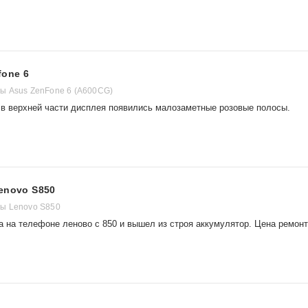
fone 6
ы Asus ZenFone 6 (A600CG)
в верхней части дисплея появились малозаметные розовые полосы.
enovo S850
ы Lenovo S850
а на телефоне леново с 850 и вышел из строя аккумулятор. Цена ремон