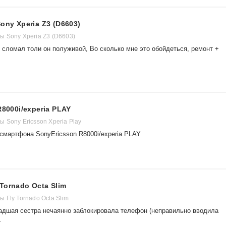
ony Xperia Z3 (D6603)
 Sony Xperia Z3 (D6603)
о сломал толи он полуживой, Во сколько мне это обойдеться, ремонт +
R8000i/experia PLAY
 Sony Ericsson Xperia Play
 смартфона SonyEricsson R8000i/experia PLAY
Tornado Octa Slim
 Fly Tornado Octa Slim
Младшая сестра нечаянно заблокировала телефон (неправильно вводила
.