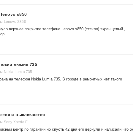
 lenovo s850
ы Lenovo S850
нуло верхнее покрытие телефона Lenovo s850 (стекло) экран целый ,
ор...
 нокиа люмия 735
ы Nokia Lumia 735
ана на телефон Nokia Lumia 735. В городе в ремонтных нет такого
ется и выключается
 Sony Xperia E
сный центр по гарантии,но спусть 42 дня его вернули и написали что о