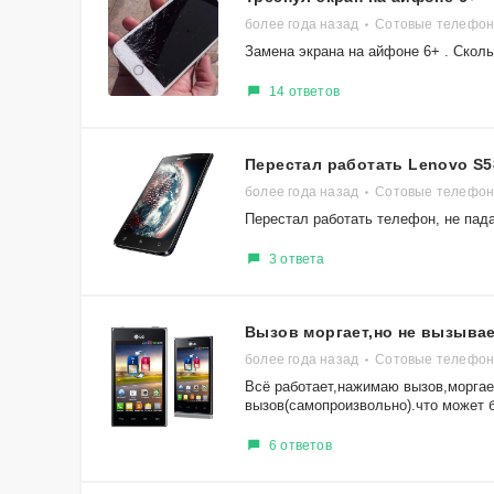
более года назад
Сотовые телефоны
Замена экрана на айфоне 6+ . Сколь
14 ответов
Перестал работать Lenovo S5
более года назад
Сотовые телефон
Перестал работать телефон, не пада
3 ответа
Вызов моргает,но не вызывае
более года назад
Сотовые телефон
Всё работает,нажимаю вызов,моргае
вызов(самопроизвольно).что может 
6 ответов