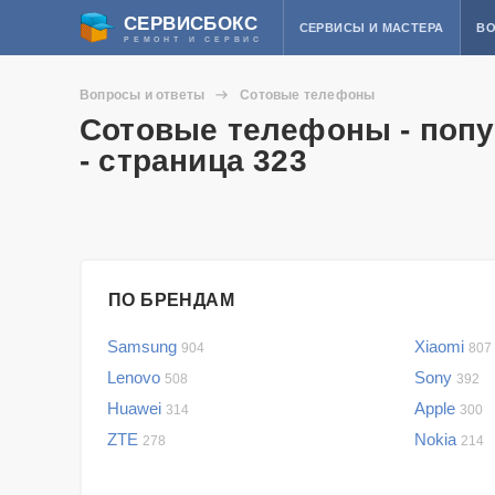
СЕРВИСБОКС
СЕРВИСЫ И МАСТЕРА
ВО
РЕМОНТ И СЕРВИС
Вопросы и ответы
Сотовые телефоны
Сотовые телефоны - попу
- страница 323
ПО БРЕНДАМ
Samsung
Xiaomi
904
807
Lenovo
Sony
508
392
Huawei
Apple
314
300
ZTE
Nokia
278
214