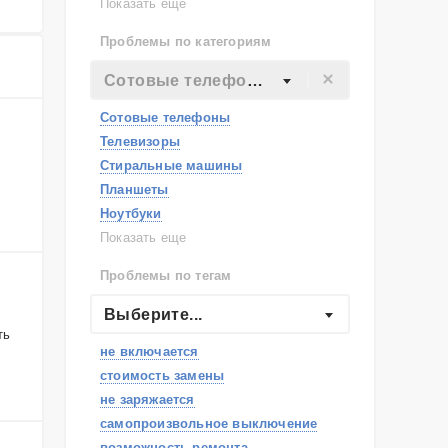
Lenovo
Показать еще
Philips
Проблемы по категориям
Apple
Indesit
Сотовые телефоны
JBL
Сотовые телефоны
Телевизоры
Стиральные машины
Планшеты
Ноутбуки
Холодильники
Показать еще
Микроволновые печи
Проблемы по тегам
Посудомоечные машины
Наушники
Выберите...
Пылесосы
ть
не включается
стоимость замены
не заряжается
самопроизвольное выключение
возможность ремонта