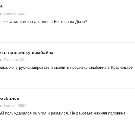
06
ы Lenovo А606
лько стоит замена дисплея в Ростове-на-Доны?
ить прошивку симбайна
ы Siemens SX1
ики, хочу русифицировать и сменить прошивку симбайна в Краснодаре
разбился
ы Lenovo S580
й пол, ударился об угол и разбился. Не работает нижняя половина
.