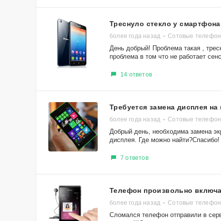
Треснуло стекло у смартфона
более года назад
Сотовые телефон
День добрый! Проблема такая , трес
проблема в том что не работает сенс
14 ответов
Требуется замена дисплея на
более года назад
Сотовые телефон
Добрый день, необходима замена экр
дисплея. Где можно найти?Спасибо!
7 ответов
Телефон произвольно включа
более года назад
Сотовые телефоны
Сломался телефон отправили в серви