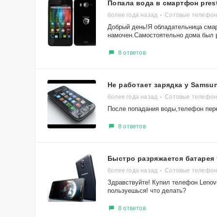
Попала вода в смартфон prest
более года назад
Сотовые телефоны
Добрый день!Я обладательница смар
намочен.Самостоятельно дома был р
8 ответов
Не работает зарядка у Samsu
более года назад
Сотовые телефон
После попадания воды,телефон пере
8 ответов
Быстро разряжается батарея
более года назад
Сотовые телефон
Здравствуйте! Купил телефон Lenovo
пользуешься! что делать?
8 ответов