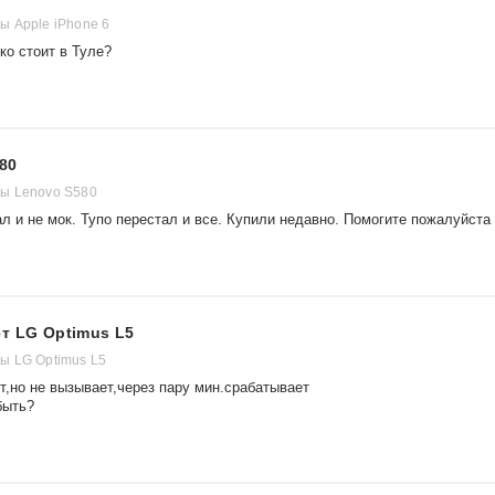
 Apple iPhone 6
ко стоит в Туле?
80
ы Lenovo S580
л и не мок. Тупо перестал и все. Купили недавно. Помогите пожалуйста
т LG Optimus L5
ы LG Optimus L5
т,но не вызывает,через пару мин.срабатывает
быть?