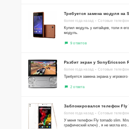
Требуется замена модуля на S
более года назад
Сотовые телефоны
Купил модуль у китайцев, толи я ег
модуль.
9 ответов
Разбит экран у SonyEricsson 
более года назад
Сотовые телефоны
Требуется замена экрана у игрового
2 ответа
Заблокировался телефон Fly 
более года назад
Сотовые телефоны
У меня телефон Fly tornado slim. 
графический ключ) , я не могла его..