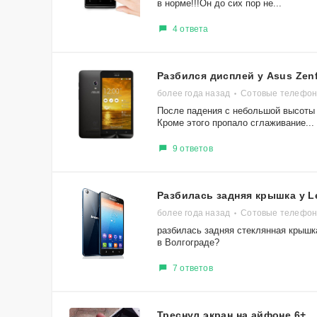
в норме!!!Он до сих пор не...
4 ответа
Разбился дисплей у Asus Zen
более года назад
Сотовые телефон
После падения с небольшой высоты 
Кроме этого пропало сглаживание...
9 ответов
Разбилась задняя крышка у L
более года назад
Сотовые телефон
разбилась задняя стеклянная крышк
в Волгограде?
7 ответов
Треснул экран на айфоне 6+