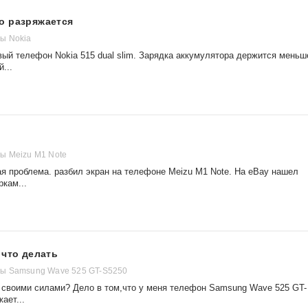
о разряжается
ы Nokia
ый телефон Nokia 515 dual slim. Зарядка аккумулятора держится меньш
...
ы Meizu M1 Note
 проблема. разбил экран на телефоне Meizu M1 Note. На eBay нашел
ркам...
 что делать
ы Samsung Wave 525 GT-S5250
ь своими силами? Дело в том,что у меня телефон Samsung Wave 525 GT-
ает...