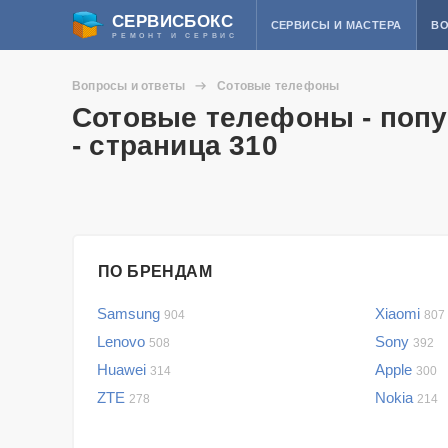
СЕРВИСБОКС
СЕРВИСЫ И МАСТЕРА
ВО
РЕМОНТ И СЕРВИС
Вопросы и ответы
Сотовые телефоны
Сотовые телефоны - попу
- страница 310
ПО БРЕНДАМ
Samsung
Xiaomi
904
807
Lenovo
Sony
508
392
Huawei
Apple
314
300
ZTE
Nokia
278
214