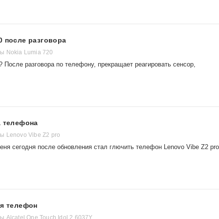
0 после разговора
ы Nokia Lumia 720
? После разговора по телефону, прекращает реагировать сенсор,
а телефона
 Lenovo Vibe Z2 pro
меня сегодня после обновления стал глючить телефон Lenovo Vibe Z2 pro
ся телефон
Alcatel One Touch Idol 2 6037Y