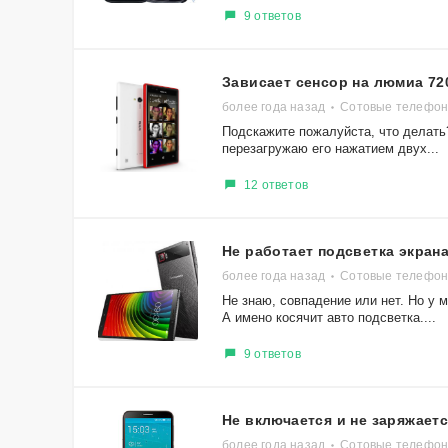
9 ответов
Зависает сенсор на люмиа 72
более года назад
Сотовые телефон
Подскажите пожалуйста, что делать
перезагружаю его нажатием двух...
12 ответов
Не работает подсветка экран
более года назад
Сотовые телефоны
Не знаю, совпадение или нет. Но у 
А имено косячит авто подсветка....
9 ответов
Не включается и не заряжает
более года назад
Сотовые телефоны 