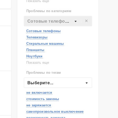
Lenovo
Показать еще
Philips
Проблемы по категориям
Apple
Indesit
Сотовые телефоны
JBL
Сотовые телефоны
Телевизоры
Стиральные машины
Планшеты
Ноутбуки
Холодильники
Показать еще
Микроволновые печи
Проблемы по тегам
Посудомоечные машины
Наушники
Выберите...
Пылесосы
не включается
стоимость замены
не заряжается
самопроизвольное выключение
возможность ремонта