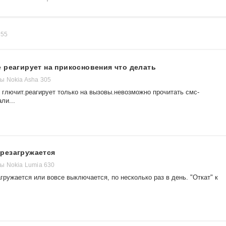
в
55
 реагирует на прикосновения что делать
ы Nokia Asha 305
 глючит.реагирует только на вызовы.невозможно прочитать смс-
ли...
резагружается
ы Nokia Lumia 630
гружается или вовсе выключается, по несколько раз в день. "Откат" к