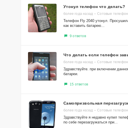
Утонул телефон что делать?
более года назад
Сотовые телефон
Телефон Fly 2040 утонул. Просушила
как вставить батарею...
9 ответов
Что делать если телефон зав
более года назад
Сотовые телефо
Здравствуйте. при включении данно
батареи.
15 ответов
Самопризвольная перезагрузк
более года назад
Сотовые телефоны
Здравствуйте я недавно купил теле
по себе перезагружаться при...