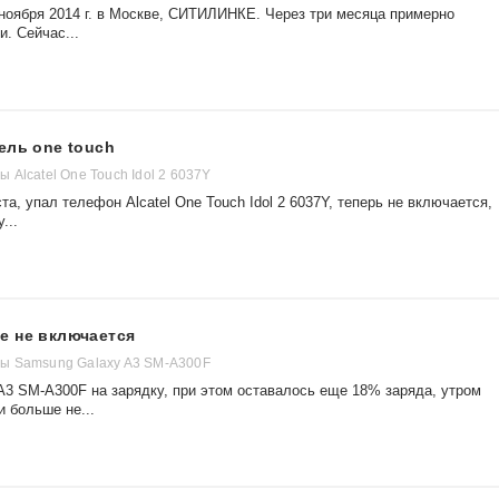
 ноября 2014 г. в Москве, СИТИЛИНКЕ. Через три месяца примерно
. Сейчас...
ель one touch
Alcatel One Touch Idol 2 6037Y
а, упал телефон Alcatel One Touch Idol 2 6037Y, теперь не включается,
...
е не включается
ы Samsung Galaxy A3 SM-A300F
A3 SM-A300F на зарядку, при этом оставалось еще 18% заряда, утром
 больше не...