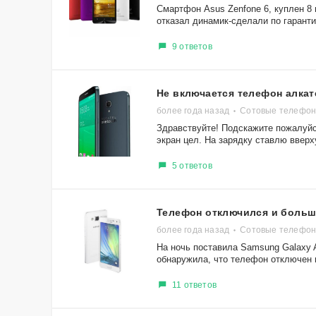
Смартфон Asus Zenfone 6, куплен 8
отказал динамик-сделали по гарантии
9 ответов
Не включается телефон алкат
более года назад
Сотовые телефоны 
Здравствуйте! Подскажите пожалуйст
экран цел. На зарядку ставлю вверху
5 ответов
Телефон отключился и больш
более года назад
Сотовые телефон
На ночь поставила Samsung Galaxy 
обнаружила, что телефон отключен и
11 ответов