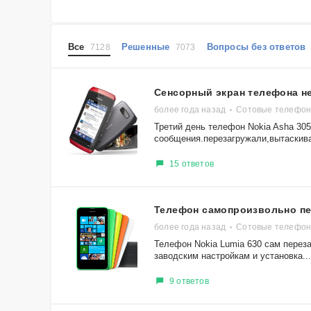
Все
Решенные
Вопросы без ответо
7128
7073
Сенсорный экран телефона не
более года назад
Сотовые телефон
Третий день телефон Nokia Asha 305
сообщения.перезагружали,вытаскива
15 ответов
Телефон самопроизвольно пе
более года назад
Сотовые телефон
Телефон Nokia Lumia 630 сам переза
заводским настройкам и установка...
9 ответов