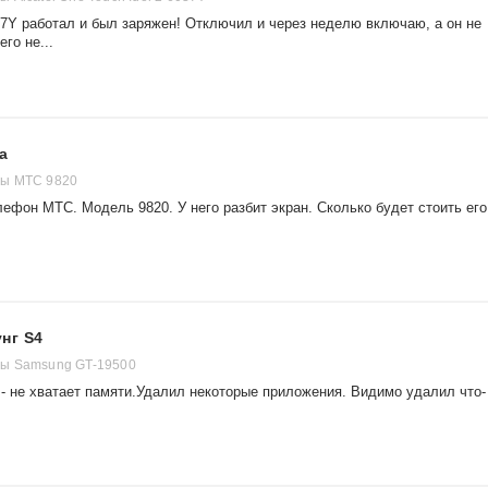
037Y работал и был заряжен! Отключил и через неделю включаю, а он не
го не...
а
ы МТС 9820
лефон МТС. Модель 9820. У него разбит экран. Сколько будет стоить его
нг S4
ы Samsung GT-19500
- не хватает памяти.Удалил некоторые приложения. Видимо удалил что-