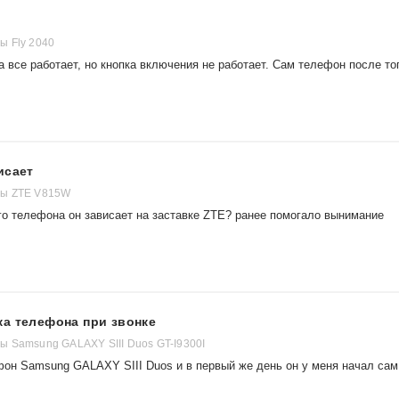
ы Fly 2040
 все работает, но кнопка включения не работает. Сам телефон после то
исает
ны ZTE V815W
го телефона он зависает на заставке ZTE? ранее помогало вынимание
а телефона при звонке
 Samsung GALAXY SIII Duos GT-I9300I
фон Samsung GALAXY SIII Duos и в первый же день он у меня начал сам