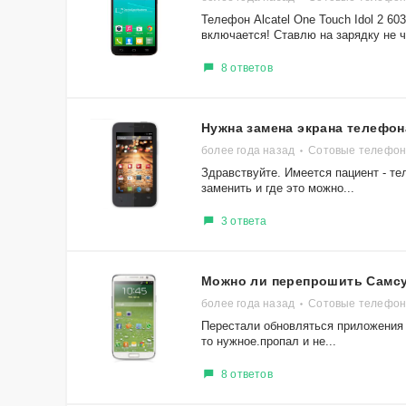
Телефон Alcatel One Touch Idol 2 6
включается! Ставлю на зарядку не че
8 ответов
Нужна замена экрана телефон
более года назад
Сотовые телефон
Здравствуйте. Имеется пациент - те
заменить и где это можно...
3 ответа
Можно ли перепрошить Самсу
более года назад
Сотовые телефон
Перестали обновляться приложения 
то нужное.пропал и не...
8 ответов