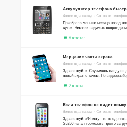
Аккумулятор телефона быстр
более года назад
Сотовые телефон
Приобрела меньше месяца назад нов
суток. Никаких видимых повреждений
5 ответов
Мерцание части экрана
более года назад
Сотовые телефон
Здравствуйте. Случилась следующая
новый экран с тачем. По видеоразбо
2 ответа
Если телефон не видит симку
более года назад
Сотовые телефон
Здравствуйте!Я могу что-то сделат
S5250 начал тормозить, долго загруж