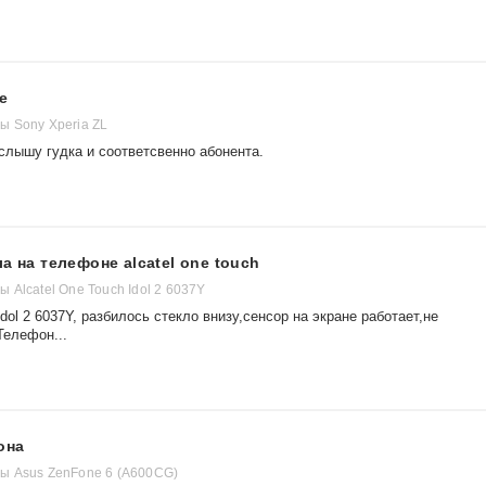
е
 Sony Xperia ZL
слышу гудка и соответсвенно абонента.
а на телефоне alcatel one touch
Alcatel One Touch Idol 2 6037Y
dol 2 6037Y, разбилось стекло внизу,сенсор на экране работает,не
Телефон...
она
ы Asus ZenFone 6 (A600CG)