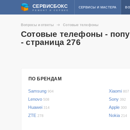
СЕРВИСБОКС
СЕРВИСЫ И МАСТЕРА
ВО
РЕМОНТ И СЕРВИС
Вопросы и ответы
Сотовые телефоны
Сотовые телефоны - попу
- страница 276
ПО БРЕНДАМ
Samsung
Xiaomi
904
807
Lenovo
Sony
508
392
Huawei
Apple
314
300
ZTE
Nokia
278
214