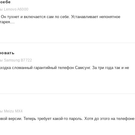
 себе
ы Lenovo A6000
 Он тухнет и включается сам по себе. Устанавливает непонятное
арея....
ровать
ы Samsung B7722
ходка сломанный гарантийный телефон Самсунг. За три года так и не
ы Meizu MX4
ой версии. Теперь требует какой-то пароль. Хотя до этого на телефоне