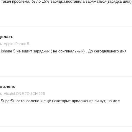
1, такая проблема, было 15% зарядки,поставила заряжаться(зарядка шла)
делать
 Apple iPhone 5
 iphone 5 не видит зарядник ( не оригинальный) . До сегодняшнего дня
новлено
ы Alcatel ONE TOUCH 228
 SuperSu остановлено и ещё некоторые приложения пишут, но их я