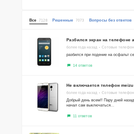
Все
Решенные
Вопросы без ответо
7128
7073
Разбился экран на телефоне a
более года назад
Сотовые телефоны
разбился при подение на осфальт с
14 ответов
Не включается телефон meizu
более года назад
Сотовые телефон
Добрый день всем!! Пару дней наза
начал сам выключаться...
11 ответов