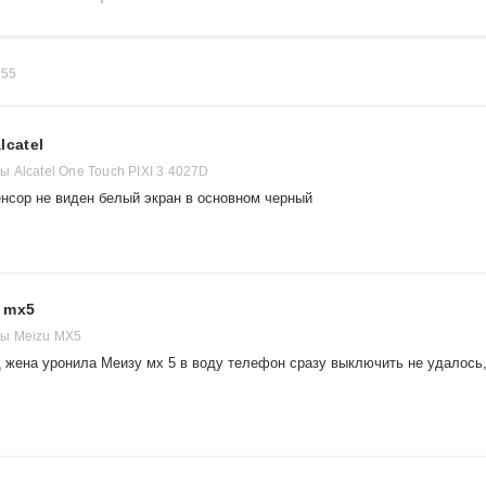
в
55
lcatel
 Alcatel One Touch PIXI 3 4027D
енсор не виден белый экран в основном черный
 mx5
ы Meizu MX5
д жена уронила Меизу мх 5 в воду телефон сразу выключить не удалось