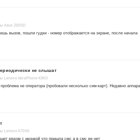
ы Asus Z00SD
шь вызов, пошли гудки - номер отображается на экране, после начала
периодически не слышат
ы Lenovo IdeaPhone K900
 проблема не оператора (пробовали несколько сим-карт). Недавно аппар
т
ы Lenovo A7000
шет рядом с иконкой что пришла смс а в смс ее нет