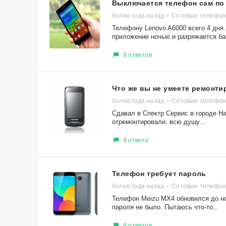
Выключается телефон сам по
более года назад
Сотовые телефон
Телефону Lenovo A6000 всего 4 дня.
приложение ночью и разряжается бат
9 ответов
Что же вы не умеете ремонти
более года назад
Сотовые телефон
Сдавал в Спектр Сервис в городе На
отремонтировали, всю душу...
4 ответа
Телефон требует пароль
более года назад
Сотовые телефон
Телефон Meizu MX4 обновился до нов
пароля не было. Пытаюсь что-то...
9 ответов