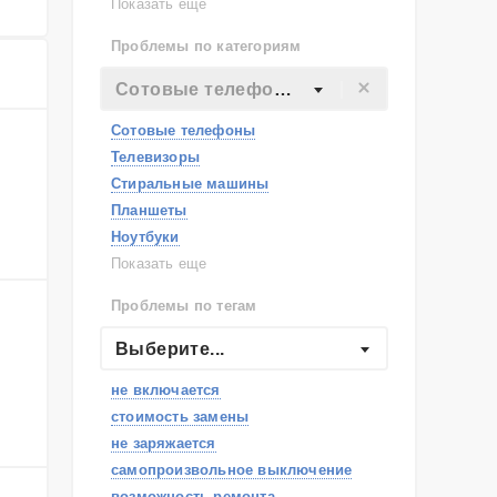
Lenovo
Показать еще
Philips
Проблемы по категориям
Apple
Indesit
Сотовые телефоны
JBL
Сотовые телефоны
Телевизоры
Стиральные машины
Планшеты
Ноутбуки
Холодильники
Показать еще
Микроволновые печи
Проблемы по тегам
Посудомоечные машины
Наушники
Выберите...
Пылесосы
,
не включается
стоимость замены
не заряжается
самопроизвольное выключение
возможность ремонта