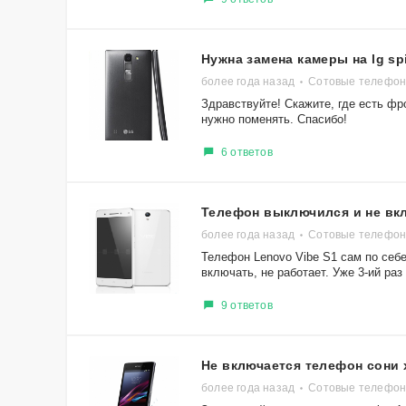
Нужна замена камеры на lg spi
более года назад
Сотовые телефоны
Здравствуйте! Скажите, где есть фр
нужно поменять. Спасибо!
6 ответов
Телефон выключился и не вкл
более года назад
Сотовые телефон
Телефон Lenovo Vibe S1 сам по себ
включать, не работает. Уже 3-ий раз 
9 ответов
Не включается телефон сони x
более года назад
Сотовые телефоны