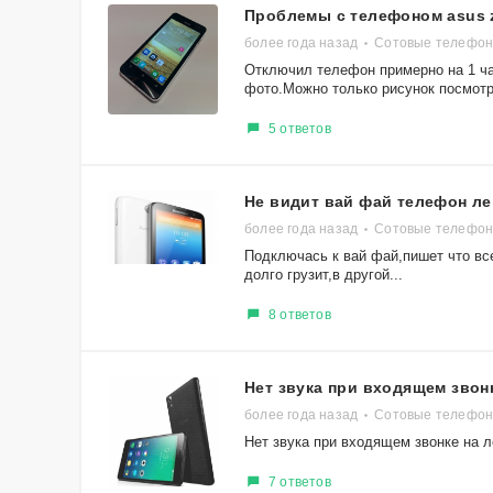
Проблемы с телефоном asus 
более года назад
Сотовые телефон
Отключил телефон примерно на 1 ча
фото.Можно только рисунок посмотре
5 ответов
Не видит вай фай телефон л
более года назад
Сотовые телефон
Подключась к вай фай,пишет что вс
долго грузит,в другой...
8 ответов
Нет звука при входящем звон
более года назад
Сотовые телефон
Нет звука при входящем звонке на л
7 ответов