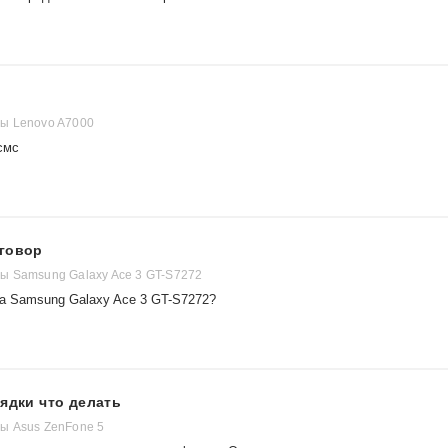
ы Lenovo A7000
смс
зговор
ы Samsung Galaxy Ace 3 GT-S7272
на Samsung Galaxy Ace 3 GT-S7272?
рядки что делать
ы Asus ZenFone 5