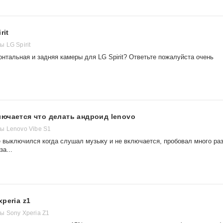
rit
 LG Spirit
онтальная и задняя камеры для LG Spirit? Ответьте пожалуйста очень
ючается что делать андроид lenovo
ы Lenovo Vibe S1
е выключился когда слушал музыку и не включается, пробовал много ра
за...
peria z1
 Sony Xperia Z1