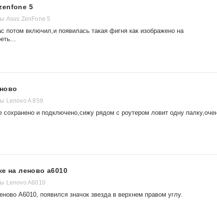
zenfone 5
ы Asus ZenFone 5
с потом включил,и появилась такая фигня как изображено на
ть...
еново
ы Lenovo A 859
е сохранено и подключено,сижу рядом с роутером ловит одну палку,оче
ке на леново а6010
ы Lenovo A6010
еново А6010, появился значок звезда в верхнем правом углу.