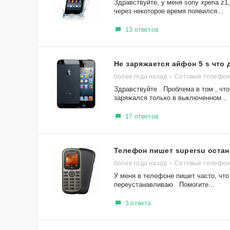
Здравствуйте, у меня sony xperia z
через некоторое время появился...
13 ответов
Не заряжается айфон 5 s что 
более года назад
Сотовые телефоны
Здравствуйте . Проблема в том , что
заряжался только в выключенном...
17 ответов
Телефон пишет supersu оста
более года назад
Сотовые телефон
У меня в телефоне пишет часто, что
переустанавливаю . Помогите...
3 ответа