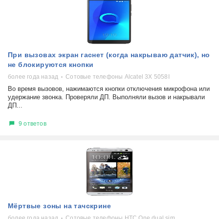
При вызовах экран гаснет (когда накрываю датчик), но
не блокируются кнопки
более года назад
Сотовые телефоны Alcatel 3X 5058I
Во время вызовов, нажимаются кнопки отключения микрофона или
удержание звонка. Проверяли ДП. Выполняли вызов и накрывали
ДП...
9 ответов
Мёртвые зоны на тачскрине
более года назад
Сотовые телефоны HTC One dual sim