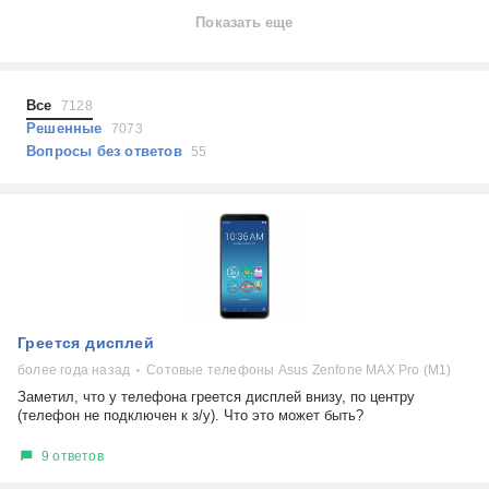
Ноутбуки
Показать еще
Холодильники
Показать еще
Микроволновые печи
Проблемы по тегам
Посудомоечные машины
Все
7128
Наушники
Выберите...
Решенные
7073
Пылесосы
Вопросы без ответов
55
не включается
стоимость замены
не заряжается
самопроизвольное выключение
возможность ремонта
самостоятельный ремонт
Показать еще
консультация
Греется дисплей
выдает ошибку
плохо работает
более года назад
Сотовые телефоны Asus Zenfone MAX Pro (M1)
решение проблемы
Заметил, что у телефона греется дисплей внизу, по центру
(телефон не подключен к з/у). Что это может быть?
9 ответов