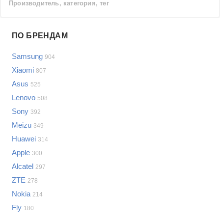
Производитель, категория, тег
Проблемы по производителям
ПО БРЕНДАМ
Выберите...
Samsung
904
Samsung
Xiaomi
807
LG
Asus
525
Sony
Lenovo
Bosch
508
Asus
Sony
392
Lenovo
Показать еще
Meizu
349
Philips
Huawei
Проблемы по категориям
314
Apple
Apple
300
Indesit
Сотовые телефоны
Alcatel
297
JBL
Сотовые телефоны
ZTE
278
Телевизоры
Nokia
214
Стиральные машины
Fly
180
Планшеты