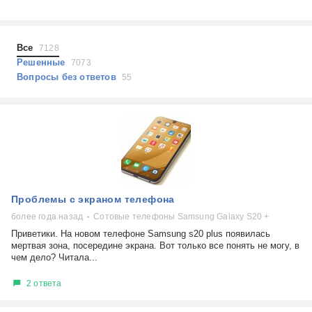
Холодильники
Показать еще
Микроволновые печи
Проблемы по тегам
Посудомоечные машины
Все
7128
Наушники
Выберите...
Решенные
7073
Пылесосы
Вопросы без ответов
55
не включается
стоимость замены
не заряжается
самопроизвольное выключение
возможность ремонта
самостоятельный ремонт
Показать еще
консультация
Проблемы с экраном телефона
выдает ошибку
плохо работает
более года назад
Сотовые телефоны Samsung Galaxy S20 +
решение проблемы
Приветики. На новом телефоне Samsung s20 plus появилась
мертвая зона, посередине экрана. Вот только все понять не могу, в
чем дело? Читала...
2 ответа