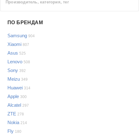
Производитель, категория, тег
Проблемы по производителям
ПО БРЕНДАМ
Выберите...
Samsung
904
Samsung
Xiaomi
807
LG
Asus
525
Sony
Lenovo
Bosch
508
Asus
Sony
392
Lenovo
Показать еще
Meizu
349
Philips
Huawei
Проблемы по категориям
314
Apple
Apple
300
Indesit
Сотовые телефоны
Alcatel
297
JBL
Сотовые телефоны
ZTE
278
Телевизоры
Nokia
214
Стиральные машины
Fly
180
Планшеты