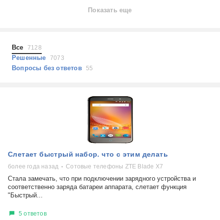
Ноутбуки
Показать еще
Холодильники
Показать еще
Микроволновые печи
Проблемы по тегам
Посудомоечные машины
Все
7128
Наушники
Выберите...
Решенные
7073
Пылесосы
Вопросы без ответов
55
не включается
стоимость замены
не заряжается
самопроизвольное выключение
возможность ремонта
самостоятельный ремонт
Показать еще
консультация
Слетает быстрый набор. что с этим делать
выдает ошибку
плохо работает
более года назад
Сотовые телефоны ZTE Blade X7
решение проблемы
Стала замечать, что при подключении зарядного устройства и
соответственно заряда батареи аппарата, слетает функция
"Быстрый...
5 ответов