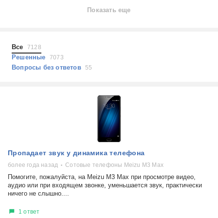
Ноутбуки
Показать еще
Холодильники
Показать еще
Микроволновые печи
Проблемы по тегам
Посудомоечные машины
Все
7128
Наушники
Выберите...
Решенные
7073
Пылесосы
Вопросы без ответов
55
не включается
стоимость замены
не заряжается
самопроизвольное выключение
возможность ремонта
самостоятельный ремонт
Показать еще
консультация
Пропадает звук у динамика телефона
выдает ошибку
плохо работает
более года назад
Сотовые телефоны Meizu M3 Max
решение проблемы
Помогите, пожалуйста, на Meizu M3 Max при просмотре видео,
аудио или при входящем звонке, уменьшается звук, практически
ничего не слышно....
1 ответ