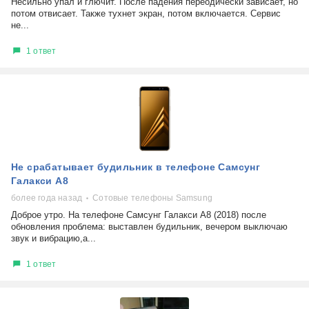
Несильно упал и глючит. После падения переодически зависает, но
потом отвисает. Также тухнет экран, потом включается. Сервис
не...
1 ответ
Не срабатывает будильник в телефоне Самсунг
Галакси А8
более года назад
Сотовые телефоны Samsung
Доброе утро. На телефоне Самсунг Галакси А8 (2018) после
обновления проблема: выставлен будильник, вечером выключаю
звук и вибрацию,а...
1 ответ