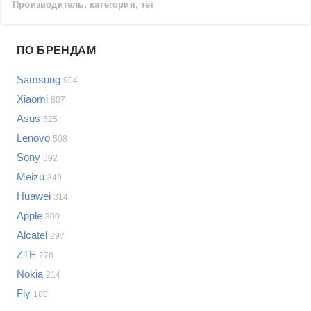
Производитель, категория, тег
Проблемы по производителям
ПО БРЕНДАМ
Выберите...
Samsung
904
Samsung
Xiaomi
807
LG
Asus
525
Sony
Lenovo
Bosch
508
Asus
Sony
392
Lenovo
Показать еще
Meizu
349
Philips
Huawei
Проблемы по категориям
314
Apple
Apple
300
Indesit
Сотовые телефоны
Alcatel
297
JBL
Сотовые телефоны
ZTE
278
Телевизоры
Nokia
214
Стиральные машины
Fly
180
Планшеты