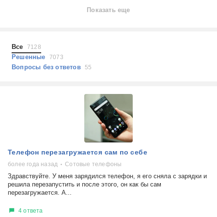
Ноутбуки
Показать еще
Холодильники
Показать еще
Микроволновые печи
Проблемы по тегам
Посудомоечные машины
Все
7128
Наушники
Выберите...
Решенные
7073
Пылесосы
Вопросы без ответов
55
не включается
стоимость замены
не заряжается
самопроизвольное выключение
возможность ремонта
самостоятельный ремонт
Показать еще
консультация
Телефон перезагружается сам по себе
выдает ошибку
плохо работает
более года назад
Сотовые телефоны
решение проблемы
Здравствуйте. У меня зарядился телефон, я его сняла с зарядки и
решила перезапустить и после этого, он как бы сам
перезагружается. А...
4 ответа