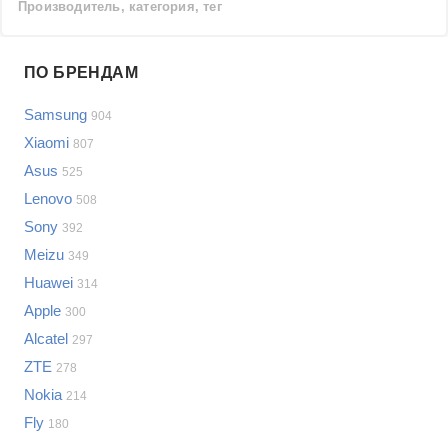
Производитель, категория, тег
Проблемы по производителям
ПО БРЕНДАМ
Выберите...
Samsung
904
Samsung
Xiaomi
807
LG
Asus
525
Sony
Lenovo
Bosch
508
Asus
Sony
392
Lenovo
Показать еще
Meizu
349
Philips
Huawei
Проблемы по категориям
314
Apple
Apple
300
Indesit
Сотовые телефоны
Alcatel
297
JBL
Сотовые телефоны
ZTE
278
Телевизоры
Nokia
214
Стиральные машины
Fly
180
Планшеты