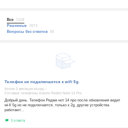
Холодильники
Показать еще
Микроволновые печи
Проблемы по тегам
Посудомоечные машины
Все
7128
Наушники
Выберите...
Решенные
7073
Пылесосы
Вопросы без ответов
55
не включается
стоимость замены
не заряжается
самопроизвольное выключение
возможность ремонта
самостоятельный ремонт
Показать еще
консультация
Телефон не подключается к wifi 5g
выдает ошибку
плохо работает
более 3 месяцев назад
Сотовые телефоны Xiaomi Redmi Note 14 Pro
решение проблемы
Добрый день. Телефон Редми нот 14 про после обновления видит
wi-fi 5g но не подключается, только к 2g, другие устройства
работают...
3 ответа