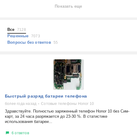
Ноутбуки
Показать еще
Холодильники
Показать еще
Микроволновые печи
Проблемы по тегам
Посудомоечные машины
Все
7128
Наушники
Выберите...
Решенные
7073
Пылесосы
Вопросы без ответов
55
не включается
стоимость замены
не заряжается
самопроизвольное выключение
возможность ремонта
самостоятельный ремонт
Показать еще
консультация
Быстрый разряд батареи телефона
выдает ошибку
плохо работает
более года назад
Сотовые телефоны Honor 10
решение проблемы
Здравствуйте. Полностью заряженный телефон Honor 10 без Сим-
карт, за 24 часа разряжается до 23-30 %. В статистике
использования батареи...
6 ответов