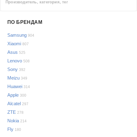
Производитель, категория, тег
Проблемы по производителям
ПО БРЕНДАМ
Выберите...
Samsung
904
Samsung
Xiaomi
807
LG
Asus
525
Sony
Lenovo
Bosch
508
Asus
Sony
392
Lenovo
Показать еще
Meizu
349
Philips
Huawei
Проблемы по категориям
314
Apple
Apple
300
Indesit
Сотовые телефоны
Alcatel
297
JBL
Сотовые телефоны
ZTE
278
Телевизоры
Nokia
214
Стиральные машины
Fly
180
Планшеты