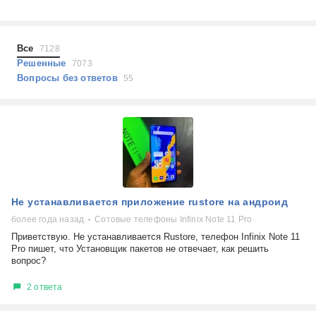
Холодильники
Показать еще
Микроволновые печи
Проблемы по тегам
Посудомоечные машины
Все
7128
Наушники
Выберите...
Решенные
7073
Пылесосы
Вопросы без ответов
55
не включается
стоимость замены
не заряжается
самопроизвольное выключение
возможность ремонта
самостоятельный ремонт
Показать еще
консультация
Не устанавливается приложение rustore на андроид
выдает ошибку
плохо работает
более года назад
Сотовые телефоны Infinix Note 11 Pro
решение проблемы
Приветствую. Не устанавливается Rustore, телефон Infinix Note 11
Pro пишет, что Установщик пакетов не отвечает, как решить
вопрос?
2 ответа