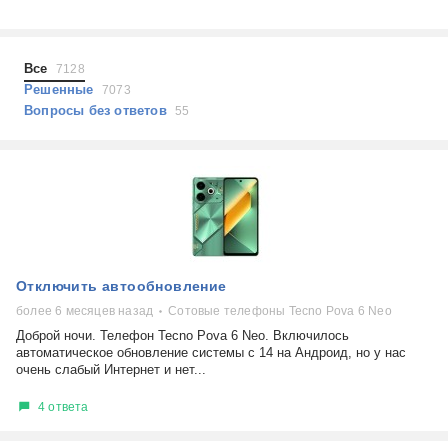
Холодильники
Показать еще
Микроволновые печи
Проблемы по тегам
Посудомоечные машины
Все
7128
Наушники
Выберите...
Решенные
7073
Пылесосы
Вопросы без ответов
55
не включается
стоимость замены
не заряжается
самопроизвольное выключение
возможность ремонта
самостоятельный ремонт
Показать еще
консультация
Отключить автообновление
выдает ошибку
плохо работает
более 6 месяцев назад
Сотовые телефоны Tecno Pova 6 Neo
решение проблемы
Доброй ночи. Телефон Tecno Pova 6 Neo. Включилось
автоматическое обновление системы с 14 на Андроид, но у нас
очень слабый Интернет и нет...
4 ответа