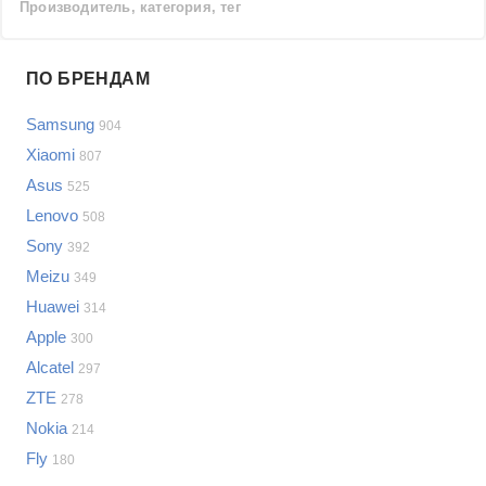
Производитель, категория, тег
Проблемы по производителям
ПО БРЕНДАМ
Выберите...
Samsung
904
Samsung
Xiaomi
807
LG
Asus
525
Sony
Lenovo
Bosch
508
Asus
Sony
392
Lenovo
Показать еще
Meizu
349
Philips
Huawei
Проблемы по категориям
314
Apple
Apple
300
Indesit
Сотовые телефоны
Alcatel
297
JBL
Сотовые телефоны
ZTE
278
Телевизоры
Nokia
214
Стиральные машины
Fly
180
Планшеты