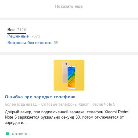
Ноутбуки
Показать еще
Холодильники
Показать еще
Микроволновые печи
Проблемы по тегам
Посудомоечные машины
Все
7128
Наушники
Выберите...
Решенные
7073
Пылесосы
Вопросы без ответов
55
не включается
стоимость замены
не заряжается
самопроизвольное выключение
возможность ремонта
самостоятельный ремонт
Показать еще
консультация
Ошибка при зарядке телефона
выдает ошибку
плохо работает
более года назад
Сотовые телефоны Xiaomi Redmi Note 5
решение проблемы
Добрый вечер, при подключенной зарядке, телефон Xiaomi Redmi
Note 5 заряжается буквально секунд 30, потом отключается от
зарядки и...
4 ответа