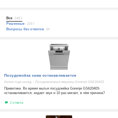
Холодильники
Показать еще
Микроволновые печи
Проблемы по тегам
Посудомоечные машины
Все
2401
Наушники
Выберите...
Решенные
2357
Пылесосы
Вопросы без ответов
44
не включается
стоимость замены
не заряжается
самопроизвольное выключение
возможность ремонта
самостоятельный ремонт
Показать еще
консультация
Посудомойка сама останавливается
выдает ошибку
плохо работает
более года назад
Посудомоечные машины Gorenje GS62040S
решение проблемы
Приветики. Во время мытья посудомйка Gorenje GS62040S
останавливается, издает звук и 10 раз мигает, в чём причина?
2 ответа