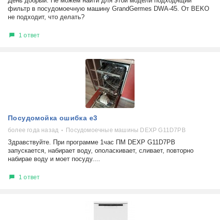
День добрый. Не можем найти для этой модели подходящий
фильтр в посудомоечную машину GrandGermes DWA-45. От BEKO
не подходит, что делать?
1 ответ
Посудомойка ошибка е3
более года назад
Посудомоечные машины DEXP G11D7PB
Здравствуйте. При программе 1час ПМ DEXP G11D7PB
запускается, набирает воду, ополаскивает, сливает, повторно
набирае воду и моет посуду....
1 ответ