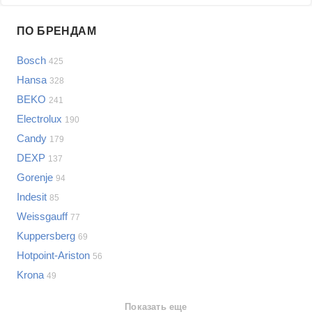
Проблемы по производителям
ПО БРЕНДАМ
Выберите...
Bosch
425
Samsung
Hansa
328
LG
BEKO
241
Sony
Electrolux
Bosch
190
Asus
Candy
179
Lenovo
Показать еще
DEXP
137
Philips
Gorenje
Проблемы по категориям
94
Apple
Indesit
85
Indesit
Посудомоечные машины
Weissgauff
77
JBL
Сотовые телефоны
Kuppersberg
69
Телевизоры
Hotpoint-Ariston
56
Стиральные машины
Krona
49
Планшеты
Ноутбуки
Показать еще