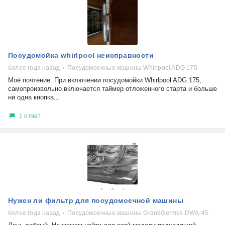
Посудомойка whirlpool неисправности
более года назад
Посудомоечные машины Whirlpool ADG 175
Моё почтение. При включении посудомойки Whirlpool ADG 175,
самопроизвольно включается таймер отложенного старта и больше
ни одна кнопка...
1 ответ
Нужен ли фильтр для посудомоечной машины
более года назад
Посудомоечные машины GrandGermes DWA-45