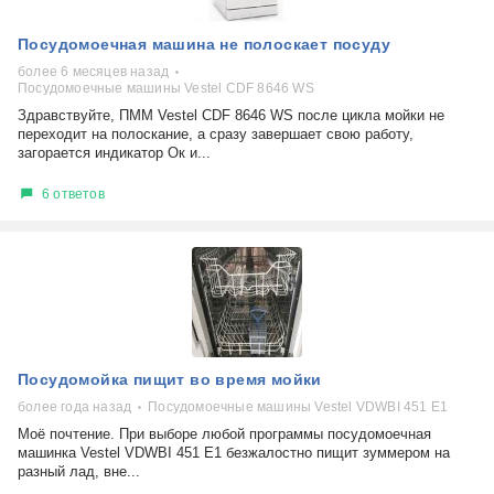
Посудомоечная машина не полоскает посуду
более 6 месяцев назад
Посудомоечные машины Vestel CDF 8646 WS
Здравствуйте, ПММ Vestel CDF 8646 WS после цикла мойки не
переходит на полоскание, а сразу завершает свою работу,
загорается индикатор Ок и...
6 ответов
Посудомойка пищит во время мойки
более года назад
Посудомоечные машины Vestel VDWBI 451 E1
Моё почтение. При выборе любой программы посудомоечная
машинка Vestel VDWBI 451 E1 безжалостно пищит зуммером на
разный лад, вне...