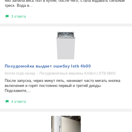
460 залила весь пол в кухне, после чего, стала издавать сильный
треск. Вода в...
3 ответа
Посудомойка выдает ошибку lstb 4b00
более года назад
Посудомоечные машины Ariston LSTB 4B00
После запуска, через минут пять, начинает часто мигать кнопка
включения и горят постоянно первый и третий диоды.
Подскажите,...
4 ответа