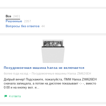
Холодильники
Показать еще
Микроволновые печи
Проблемы по тегам
Посудомоечные машины
Все
2401
Наушники
Выберите...
Решенные
2357
Пылесосы
Вопросы без ответов
44
не включается
стоимость замены
не заряжается
самопроизвольное выключение
возможность ремонта
самостоятельный ремонт
Показать еще
консультация
Посудомоечная машина hansa не включается
выдает ошибку
плохо работает
более года назад
Посудомоечные машины Hansa ZIM626EH
решение проблемы
Добрый вечер! Подскажите, пожалуйста, ПММ Hansa ZIM626EH
сначала запищала, а потом на дисплее показывает -:- -, вместо
0:00 и на кнопку вкл. и...
4 ответа