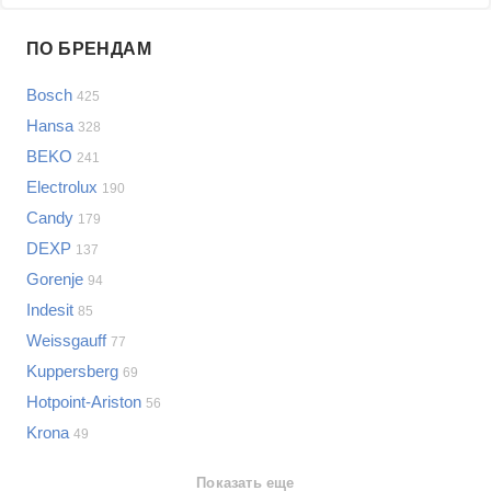
Проблемы по производителям
ПО БРЕНДАМ
Выберите...
Bosch
425
Samsung
Hansa
328
LG
BEKO
241
Sony
Electrolux
Bosch
190
Asus
Candy
179
Lenovo
Показать еще
DEXP
137
Philips
Gorenje
Проблемы по категориям
94
Apple
Indesit
85
Indesit
Посудомоечные машины
Weissgauff
77
JBL
Сотовые телефоны
Kuppersberg
69
Телевизоры
Hotpoint-Ariston
56
Стиральные машины
Krona
49
Планшеты
Ноутбуки
Показать еще