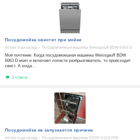
Посудомойка свистит при мойке
более года назад
Посудомоечные машины Weissgauff BDW 6063 D
Моё почтение. Когда посудомоешная машинка Weissgauff BDW
6063 D моет и включает лопасти разбрызгиватель, то происходит
свист. А когда...
3 ответа
Посудомойка не запускается причина
более года назад
Посудомоечные машины DEXP G11D7PB