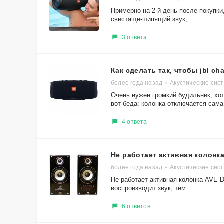
Примерно на 2-й день после покупки,
свистяще-шипящий звук,...
3 ответа
Как сделать так, чтобы jbl ch
более года назад
Акустические сис
Очень нужен громкий будильник, хот
вот беда: колонка отключается сама,
4 ответа
Не работает активная колонка
более года назад
Акустические сис
Не работает активная колонка AVE D
воспроизводит звук, тем...
6 ответов