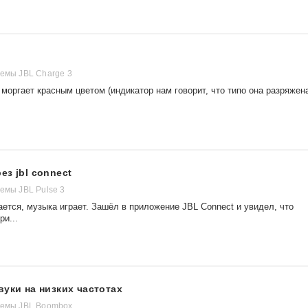
темы JBL Charge 3
 моргает красным цветом (индикатор нам говорит, что типо она разряжен
з jbl connect
емы JBL Pulse 3
ется, музыка играет. Зашёл в приложение JBL Connect и увидел, что
ри...
вуки на низких частотах
темы JBL Boombox