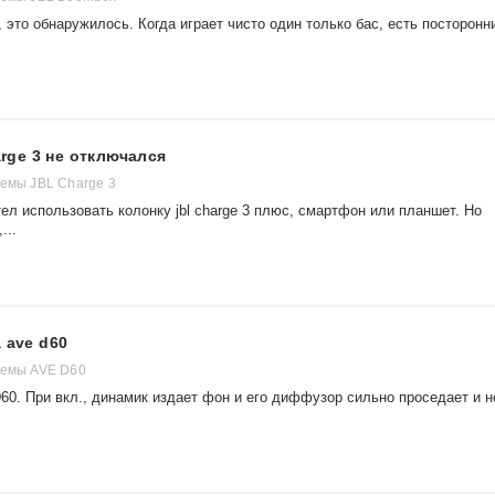
 это обнаружилось. Когда играет чисто один только бас, есть посторонн
arge 3 не отключался
темы JBL Charge 3
ел использовать колонку jbl charge 3 плюс, смартфон или планшет. Но
...
 ave d60
темы AVE D60
60. При вкл., динамик издает фон и его диффузор сильно проседает и н