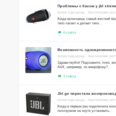
Проблемы с басом у jbl xtrem
более года назад
Акустические сис
Когда включаешь самый жесткий бас,
типо лагает и делает типо...
4 ответа
Возможность одновременного
более года назад
Акустические сис
Здравствуйте! Подскажите, плиз, м
AUX, например, по микрофону?...
3 ответа
Jbl go перестала воспроизво
более года назад
Акустические сис
Когда в первыи раз подключила коло
поллзунком на ноуте установить...