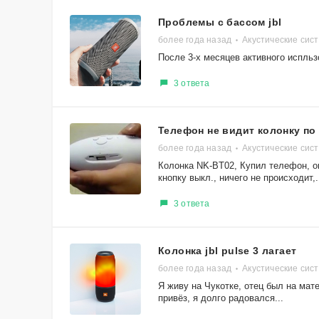
Проблемы с бассом jbl
более года назад
Акустические сист
После 3-х месяцев активного испльз
3 ответа
Телефон не видит колонку по
более года назад
Акустические си
Колонка NK-BT02, Купил телефон, он
кнопку выкл., ничего не происходит,.
3 ответа
Колонка jbl pulse 3 лагает
более года назад
Акустические сист
Я живу на Чукотке, отец был на мате
привёз, я долго радовался...