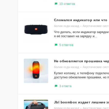
10 ответов
Сломался индикатор или что
более года назад
Акустические сис
Что делать, если индикатор зарядки
я её поставил на зарядку и...
5 ответов
Не обновляется прошивка чере
более года назад
Акустические сист
Купил колонку, к телефону подключа
доступно обновление прошивки, но п
3 ответа
Jbl boombox издает лишние з
более года назад
Акустические сис