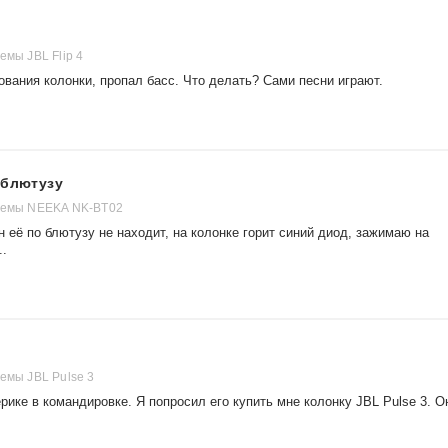
емы JBL Flip 4
ования колонки, пропал басс. Что делать? Сами песни играют.
 блютузу
стемы NEEKA NK-BT02
 её по блютузу не находит, на колонке горит синий диод, зажимаю на
..
емы JBL Pulse 3
рике в командировке. Я попросил его купить мне колонку JBL Pulse 3. О