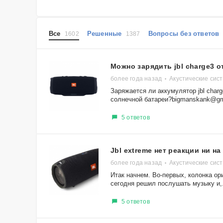
Все
Решенные
Вопросы без ответо
1602
1387
Можно зарядить jbl charge3 о
более года назад
Акустические сис
Заряжается ли аккумулятор jbl charg
солнечной батареи?bigmanskank@gm
5 ответов
Jbl extreme нет реакции ни на
более года назад
Акустические сис
Итак начнем. Во-первых, колонка ор
сегодня решил послушать музыку и,.
5 ответов