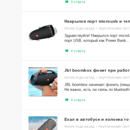
3 ответа
Накрылся порт micro​usb​ и те
более года назад
Акустические сис
Здравствуйте! Накрылся порт microU
порт USB, который как Power Bank...
4 ответа
Jbl boombox фонит при работ
более года назад
Акустические сис
JBL boombox начинает фонить (пищат
Не важно, есть ли связь по bluetooth 
4 ответа
Ехал в автобусе и колонка т
более года назад
Акустические сист