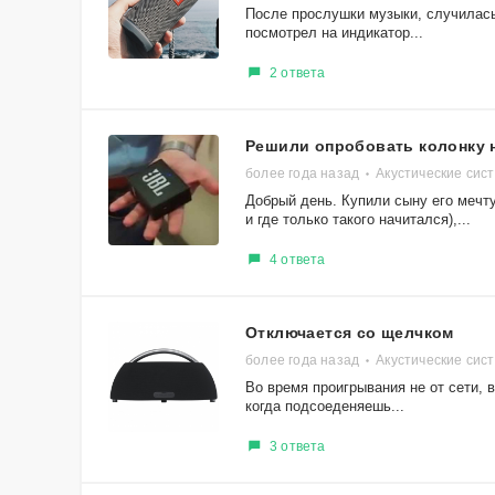
После прослушки музыки, случилась
посмотрел на индикатор...
2 ответа
Решили опробовать колонку 
более года назад
Акустические сис
Добрый день. Купили сыну его мечту
и где только такого начитался),...
4 ответа
Отключается со щелчком
более года назад
Акустические сист
Во время проигрывания не от сети, 
когда подсоеденяешь...
3 ответа