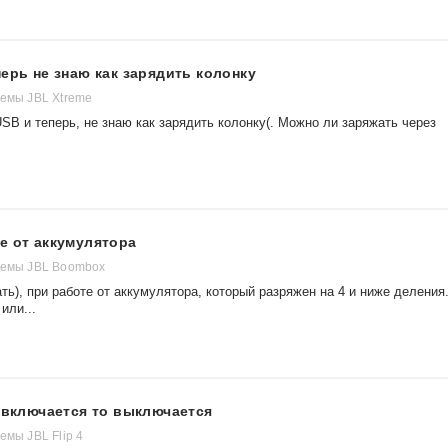
перь не знаю как зарядить колонку
темы JBL Xtreme
SB и теперь, не знаю как зарядить колонку(. Можно ли заряжать через
е от аккумулятора
темы JBL Boombox
ь), при работе от аккумулятора, который разряжен на 4 и ниже деления
или...
о включается то выключается
емы JBL Flip 4