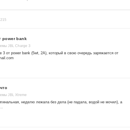
в
215
т power bank
темы JBL Charge 3
e 3 от power bank (5wt, 2A), который в свою очередь заряжается от
ail.com
 что
темы JBL Xtreme
игинальная, неделю лежала без дела (не падала, водой не мочил), а
..