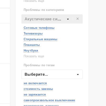
Lenovo
Показать еще
Philips
Проблемы по категориям
Apple
Indesit
Акустические системы
JBL
Сотовые телефоны
Телевизоры
Стиральные машины
Планшеты
Ноутбуки
Холодильники
Показать еще
Микроволновые печи
Проблемы по тегам
Посудомоечные машины
Наушники
Выберите...
Пылесосы
не включается
стоимость замены
не заряжается
самопроизвольное выключение
возможность ремонта