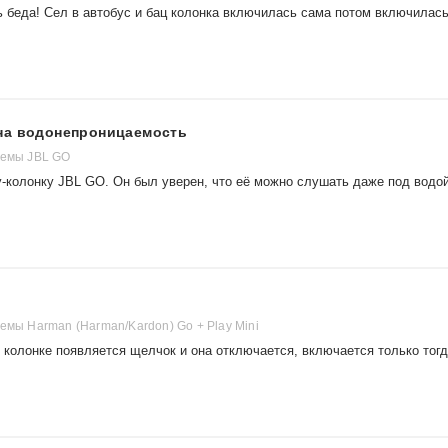
 беда! Сел в автобус и бац колонка включилась сама потом включилась
на водонепроницаемость
темы JBL GO
-колонку JBL GO. Он был уверен, что её можно слушать даже под водой
емы Harman (Harman/Kardon) Go + Play Mini
в колонке появляется щелчок и она отключается, включается только тог