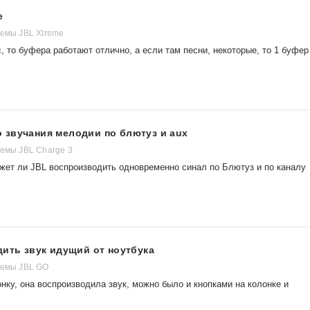
e
темы JBL Xtreme
 то буфера работают отлично, а если там песни, некоторые, то 1 буфер
 звучания мелодии по блютуз и aux
темы JBL Charge 3
ожет ли JBL воспроизводить одновременно синал по Блютуз и по каналу
дить звук идущий от ноутбука
темы JBL GO
нку, она воспроизводила звук, можно было и кнопками на колонке и