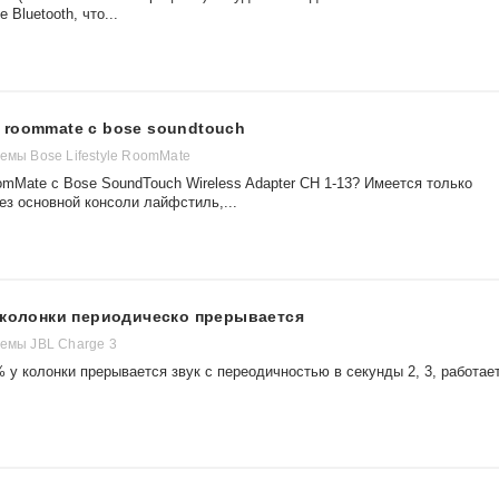
Bluetooth, что...
 roommate с bose soundtouch
емы Bose Lifestyle RoomMate
mMate с Bose SoundTouch Wireless Adapter CH 1-13? Имеется только
ез основной консоли лайфстиль,...
 колонки периодическо прерывается
темы JBL Charge 3
% у колонки прерывается звук с переодичностью в секунды 2, 3, работае