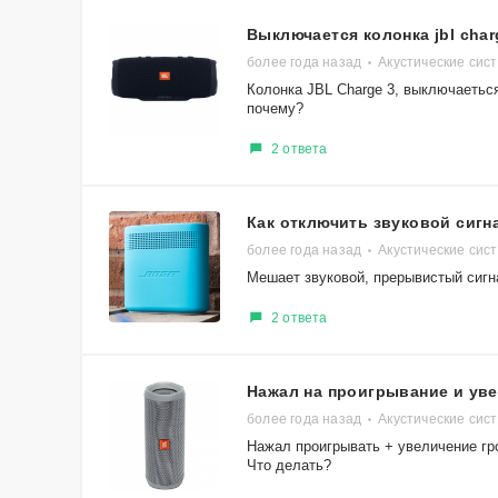
Выключается колонка jbl char
более года назад
Акустические сис
Колонка JBL Charge 3, выключаеться
почему?
2 ответа
Как отключить звуковой сигн
более года назад
Акустические сист
Мешает звуковой, прерывистый сигн
2 ответа
Нажал на проигрывание и уве
более года назад
Акустические сис
Нажал проигрывать + увеличение гро
Что делать?