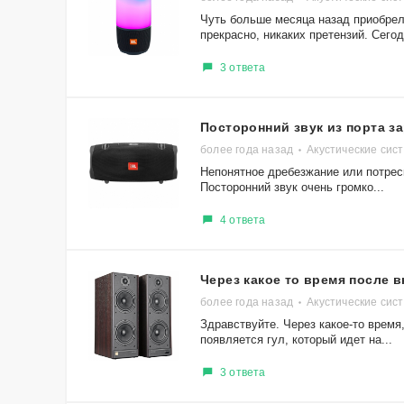
Чуть больше месяца назад приобрела
прекрасно, никаких претензий. Сегод
3 ответа
Посторонний звук из порта з
более года назад
Акустические сис
Непонятное дребезжание или потрес
Посторонний звук очень громко...
4 ответа
Через какое то время после 
более года назад
Акустические сис
Здравствуйте. Через какое-то время
появляется гул, который идет на...
3 ответа