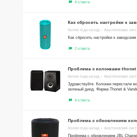
4 ответа
Как сбросить настройки к зав
более года назад
Акустические сис
Как сбросить настройки к заводским н
2 ответа
Проблема с колонками thonet
более года назад
Акустические сис
Здравствуйте. Колонки перестали во
зеленый диод. Фирма Thonet & Vander
4 ответа
Проблема с обновлением коло
более года назад
Акустические сис
Проблема с обновлением JBL Charge