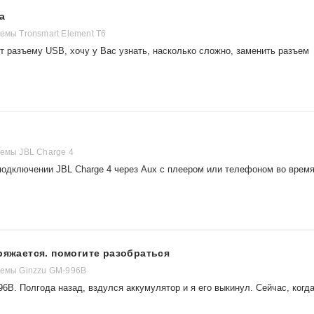
а
емы Tronsmart Element T6
т разъему USB, хочу у Вас узнать, насколько сложно, заменить разъем
темы JBL Charge 4
 подключении JBL Charge 4 через Aux с плеером или телефоном во врем
аряжается. помогите разобраться
темы Ginzzu GM-996B
6B. Полгода назад, вздулся аккумулятор и я его выкинул. Сейчас, когд