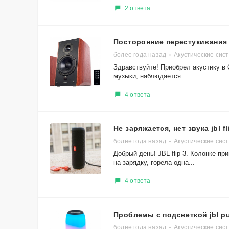
2 ответа
Посторонние перестукивания
более года назад
Акустические сист
Здравствуйте! Приобрел акустику в 
музыки, наблюдается...
4 ответа
Не заряжается, нет звука jbl fl
более года назад
Акустические сист
Добрый день! JBL flip 3. Колонке п
на зарядку, горела одна...
4 ответа
Проблемы с подсветкой jbl p
более года назад
Акустические сист