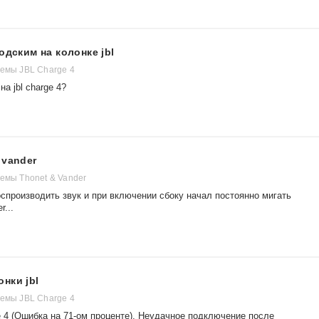
одским на колонке jbl
темы JBL Charge 4
а jbl charge 4?
 vander
темы Thonet & Vander
спроизводить звук и при включении сбоку начал постоянно мигать
...
нки jbl
темы JBL Charge 4
 4 (Ошибка на 71-ом проценте). Неудачное подключение после