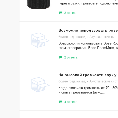
перезагрузки, проверьте подключение 
3 ответа
Возможно использовать bose
более года назад
Акустические сист
Возможно ли использовать Bose Roo
громкоговоритель Bose RoomMate, б
2 ответа
На высокой громкости звук у
более года назад
Акустические сис
Когда включаю громкость от 70 - 80
и опять прерывается (аукс,...
4 ответа