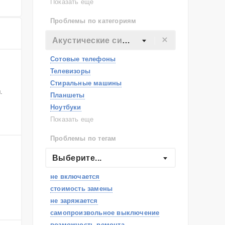
Lenovo
Показать еще
Philips
Проблемы по категориям
Apple
Indesit
Акустические системы
JBL
Сотовые телефоны
Телевизоры
Стиральные машины
.
Планшеты
Ноутбуки
Холодильники
Показать еще
Микроволновые печи
Проблемы по тегам
Посудомоечные машины
Наушники
Выберите...
Пылесосы
не включается
стоимость замены
не заряжается
самопроизвольное выключение
возможность ремонта