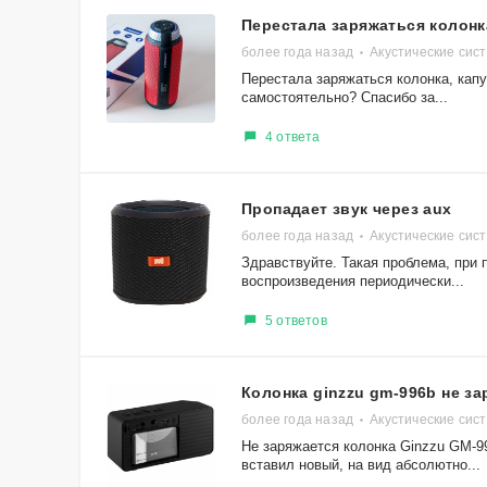
Перестала заряжаться колонк
более года назад
Акустические сист
Перестала заряжаться колонка, капу
самостоятельно? Спасибо за...
4 ответа
Пропадает звук через aux
более года назад
Акустические сис
Здравствуйте. Такая проблема, при
воспроизведения периодически...
5 ответов
Колонка ginzzu gm-996b не з
более года назад
Акустические сис
Не заряжается колонка Ginzzu GM-99
вставил новый, на вид абсолютно...