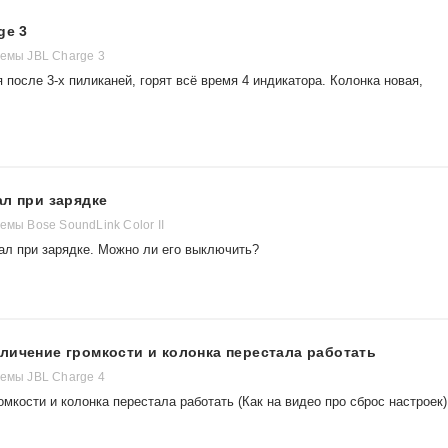
ge 3
темы JBL Charge 3
 после 3-х пиликаней, горят всё время 4 индикатора. Колонка новая,
ал при зарядке
емы Bose SoundLink Color II
ал при зарядке. Можно ли его выключить?
личение громкости и колонка перестала работать
темы JBL Charge 4
мкости и колонка перестала работать (Как на видео про сброс настроек)