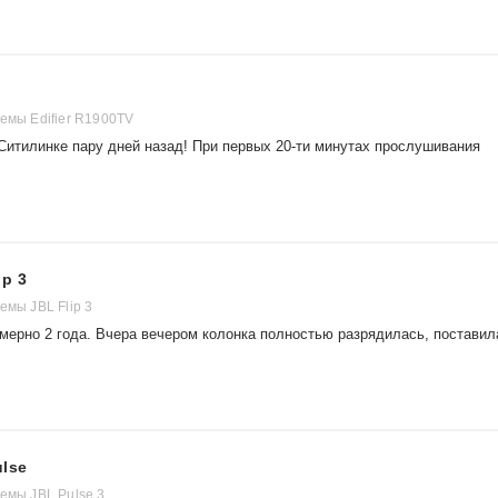
емы Edifier R1900TV
Ситилинке пару дней назад! При первых 20-ти минутах прослушивания
ip 3
емы JBL Flip 3
римерно 2 года. Вчера вечером колонка полностью разрядилась, поставил
ulse
емы JBL Pulse 3