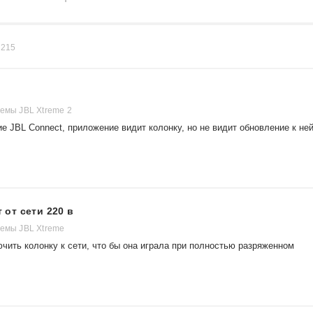
в
215
темы JBL Xtreme 2
е JBL Connect, приложение видит колонку, но не видит обновление к ней
т от сети 220 в
темы JBL Xtreme
чить колонку к сети, что бы она играла при полностью разряженном