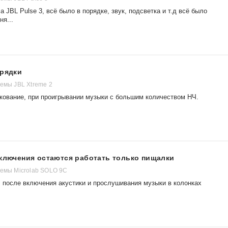
 JBL Pulse 3, всё было в порядке, звук, подсветка и т.д всё было
ня...
арядки
темы JBL Xtreme 2
кование, при проигрывании музыки с большим количеством НЧ.
включения остаются работать только пищалки
темы Microlab SOLO 9C
, после включения акустики и прослушивания музыки в колонках