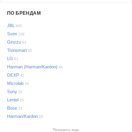
Проблемы по производителям
ПО БРЕНДАМ
Выберите...
JBL
845
Samsung
Sven
158
LG
Ginzzu
63
Sony
Tronsmart
Bosch
60
Asus
LG
51
Lenovo
Показать еще
Harman (Harman/Kardon)
44
Philips
DEXP
Проблемы по категориям
42
Apple
Microlab
34
Indesit
Акустические системы
Sony
32
JBL
Сотовые телефоны
Lentel
25
Телевизоры
Bose
21
Стиральные машины
Harman/Kardon
20
Планшеты
Ноутбуки
Показать еще