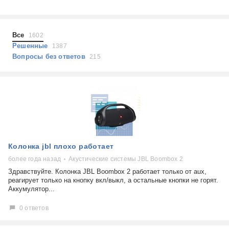
Холодильники
Показать еще
Микроволновые печи
Проблемы по тегам
Посудомоечные машины
Все
1602
Наушники
Выберите...
Решенные
1387
Пылесосы
Вопросы без ответов
215
не включается
стоимость замены
не заряжается
самопроизвольное выключение
возможность ремонта
самостоятельный ремонт
Показать еще
консультация
Колонка jbl плохо работает
выдает ошибку
плохо работает
более года назад
Акустические системы JBL Boombox 2
решение проблемы
Здравствуйте. Колонка JBL Boombox 2 работает только от aux,
реагирует только на кнопку вкл/выкл, а остальные кнопки не горят.
Аккумулятор...
0 ответов