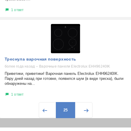
1 ответ
Треснула варочная поверхность
более года назад
Варочные панели Electrolux EHH96240IK
Приветики, приветики! Варочная панель Electrolux EHH96240IK.
Пару дней назад при готовке, появился шум (в виде треска), были
обнаружены на...
1 ответ
25