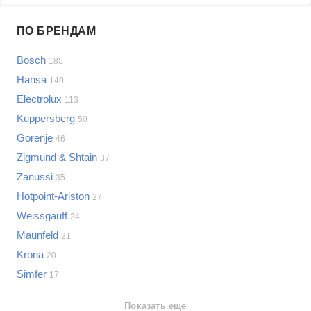
Проблемы по производителям
ПО БРЕНДАМ
Выберите...
Bosch
185
Samsung
Hansa
140
LG
Electrolux
113
Sony
Kuppersberg
Bosch
50
Asus
Gorenje
46
Lenovo
Показать еще
Zigmund & Shtain
37
Philips
Zanussi
Проблемы по категориям
35
Apple
Hotpoint-Ariston
27
Indesit
Варочные панели
Weissgauff
24
JBL
Сотовые телефоны
Maunfeld
21
Телевизоры
Krona
20
Стиральные машины
Simfer
17
Планшеты
Ноутбуки
Показать еще