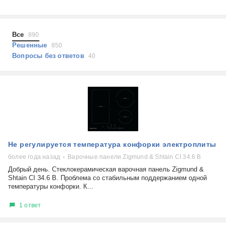
Холодильники
Показать еще
Микроволновые печи
Проблемы по тегам
Посудомоечные машины
Все
890
Наушники
Выберите...
Решенные
850
Пылесосы
Вопросы без ответов
40
не включается
стоимость замены
не заряжается
самопроизвольное выключение
возможность ремонта
самостоятельный ремонт
Показать еще
консультация
Не регулируется температура конфорки электроплиты
выдает ошибку
плохо работает
более года назад
Варочные панели Zigmund & Shtain CI 34.6 B
решение проблемы
Добрый день. Стеклокерамическая варочная панель Zigmund &
Shtain CI 34.6 B. Проблема со стабильным поддержанием одной
температуры конфорки. К...
1 ответ