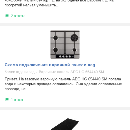
конфорке, малый сектор : 1. на холодную все работает. 2. на
прогретой нельзя уменьшить...
2 ответа
Схема подключения варочной панели aeg
более года назад
Варочные панели AEG HG 654440 SM
Привет. На газовую варочную панель AEG HG 654440 SM попала
вода и некоторые провода оплавились. Сын удалил оплавленные
провода, не...
1 ответ