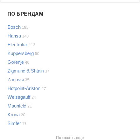
Проблемы по производителям
ПО БРЕНДАМ
Выберите...
Bosch
185
Samsung
Hansa
140
LG
Electrolux
113
Sony
Kuppersberg
Bosch
50
Asus
Gorenje
46
Lenovo
Показать еще
Zigmund & Shtain
37
Philips
Zanussi
Проблемы по категориям
35
Apple
Hotpoint-Ariston
27
Indesit
Варочные панели
Weissgauff
24
JBL
Сотовые телефоны
Maunfeld
21
Телевизоры
Krona
20
Стиральные машины
Simfer
17
Планшеты
Ноутбуки
Показать еще