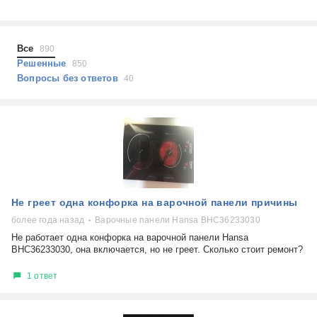
Холодильники
Показать еще
Микроволновые печи
Проблемы по тегам
Посудомоечные машины
Все
890
Наушники
Выберите...
Решенные
850
Пылесосы
Вопросы без ответов
40
не включается
стоимость замены
не заряжается
самопроизвольное выключение
возможность ремонта
самостоятельный ремонт
Показать еще
консультация
Не греет одна конфорка на варочной панели причины
выдает ошибку
плохо работает
более года назад
Варочные панели Hansa BHC36233030
решение проблемы
Не работает одна конфорка на варочной панели Hansa
BHC36233030, она включается, но не греет. Сколько стоит ремонт?
1 ответ